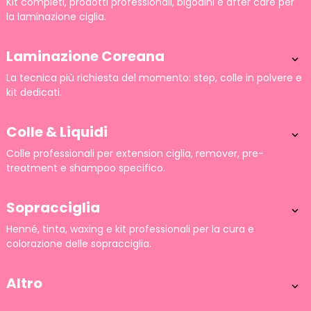
Kit completi, prodotti professionali, bigodini e after care per
la laminazione ciglia.
Laminazione Coreana

La tecnica più richiesta del momento: step, colle in polvere e
kit dedicati.
Colle & Liquidi

Colle professionali per extension ciglia, remover, pre-
treatment e shampoo specifico.
Sopracciglia

Henné, tinta, waxing e kit professionali per la cura e
colorazione delle sopracciglia.
Altro
