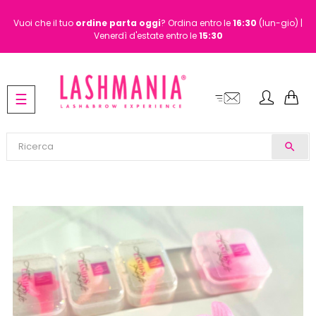
Vuoi che il tuo
ordine
parta oggi
? Ordina entro le
16:30
(lun-gio) |
Venerdì d'estate entro le
15:30
navigazione
☰
Toggle
search