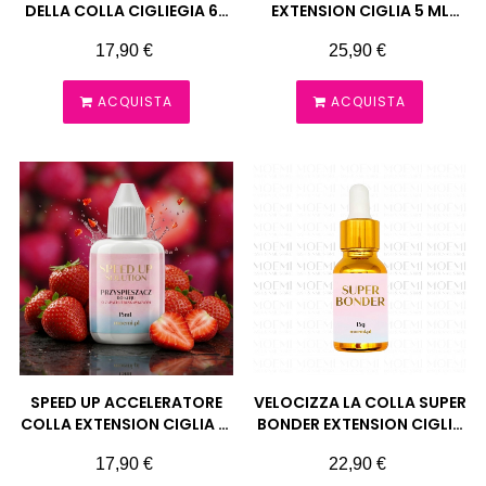
DELLA COLLA CIGLIEGIA 60
EXTENSION CIGLIA 5 ML
ML MOEMI
MOEMI
Prezzo
Prezzo
17,90 €
25,90 €
ACQUISTA
ACQUISTA
SPEED UP ACCELERATORE
VELOCIZZA LA COLLA SUPER
COLLA EXTENSION CIGLIA 15
BONDER EXTENSION CIGLIA
ML MOEMI
15 ML MOEMI
Prezzo
Prezzo
17,90 €
22,90 €