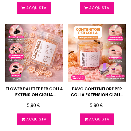
ACQUISTA
ACQUISTA
FLOWER PALETTE PER COLLA
FAVO CONTENITORE PER
EXTENSION CIGLIA
COLLA EXTENSION CIGLIA
LASHMANIA
LASHMANIA
Prezzo
Prezzo
5,90 €
5,90 €
ACQUISTA
ACQUISTA