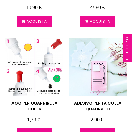
SYSTEM MONIKA ZET
Prezzo
Prezzo
10,90 €
27,90 €
ACQUISTA
ACQUISTA
FILTRO
AGO PER GUARNIRE LA
ADESIVO PER LA COLLA
COLLA
QUADRATO
Prezzo
Prezzo
1,79 €
2,90 €