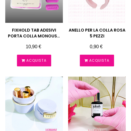
FIXHOLD TAB ADESIVI
ANELLO PER LA COLLA ROSA
PORTA COLLA MONOUSO
5 PEZZI
50 PEZZI CONCEPT LASHES
Prezzo
Prezzo
10,90 €
0,90 €
ACQUISTA
ACQUISTA