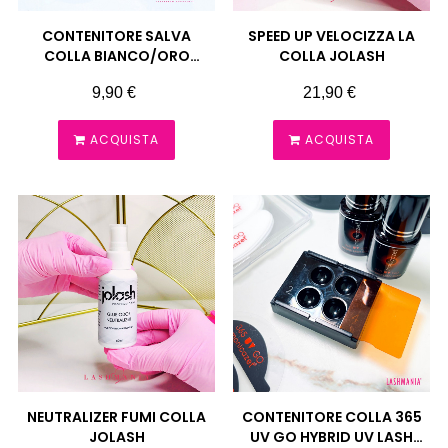
CONTENITORE SALVA
SPEED UP VELOCIZZA LA
COLLA BIANCO/ORO
COLLA JOLASH
LASHMANIA
Prezzo
Prezzo
9,90 €
21,90 €
ACQUISTA
ACQUISTA
NEUTRALIZER FUMI COLLA
CONTENITORE COLLA 365
JOLASH
UV GO HYBRID UV LASH