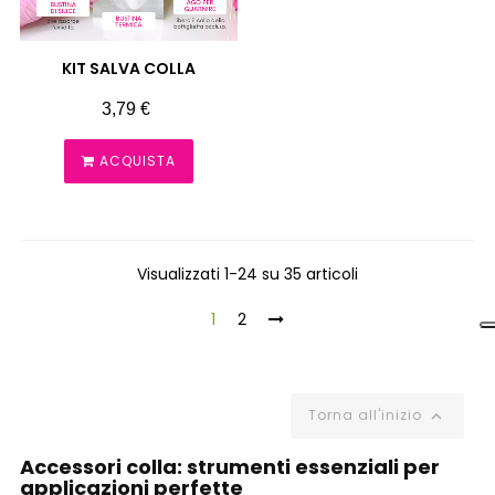
KIT SALVA COLLA
Prezzo
3,79 €
ACQUISTA
Visualizzati 1-24 su 35 articoli
1
2
Torna all'inizio

Accessori colla: strumenti essenziali per
applicazioni perfette