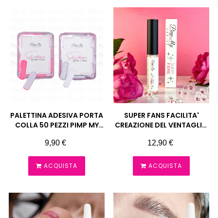
PALETTINA ADESIVA PORTA
SUPER FANS FACILITA'
COLLA 50 PEZZI PIMP MY
CREAZIONE DEL VENTAGLIO
LASHES
5 ML PIMP MY LASHES
Prezzo
Prezzo
9,90 €
12,90 €
ACQUISTA
ACQUISTA