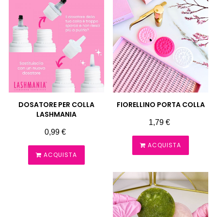
DOSATORE PER COLLA
FIORELLINO PORTA COLLA
LASHMANIA
Prezzo
1,79 €
Prezzo
0,99 €
ACQUISTA
ACQUISTA