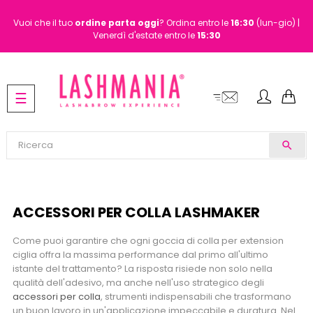
Vuoi che il tuo
ordine
parta oggi
? Ordina entro le
16:30
(lun-gio) |
Venerdì d'estate entro le
15:30
navigazione
☰
Toggle
search
ACCESSORI PER COLLA LASHMAKER
Come puoi garantire che ogni goccia di colla per extension
ciglia offra la massima performance dal primo all'ultimo
istante del trattamento? La risposta risiede non solo nella
qualità dell'adesivo, ma anche nell'uso strategico degli
accessori per colla
, strumenti indispensabili che trasformano
un buon lavoro in un'applicazione impeccabile e duratura. Nel