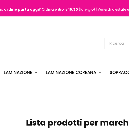
tuo
ordine
parta oggi
? Ordina entro le
16:30
(lun-gio) | Venerdì d'estate e
LAMINAZIONE
LAMINAZIONE COREANA
SOPRACC
Lista prodotti per marc