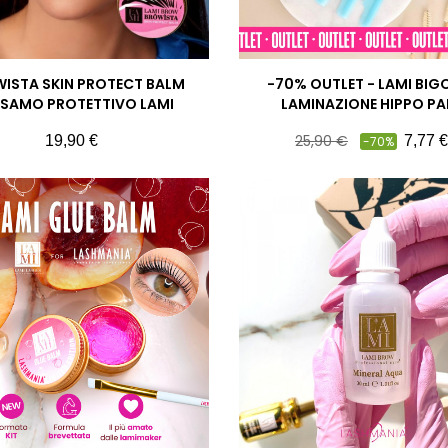
ISTA SKIN PROTECT BALM
-70% OUTLET - LAMI BIG
LSAMO PROTETTIVO LAMI
LAMINAZIONE HIPPO P
Prezzo
Prezzo
Prezzo
25,90 €
19,90 €
7,77 €
-70%
pieno