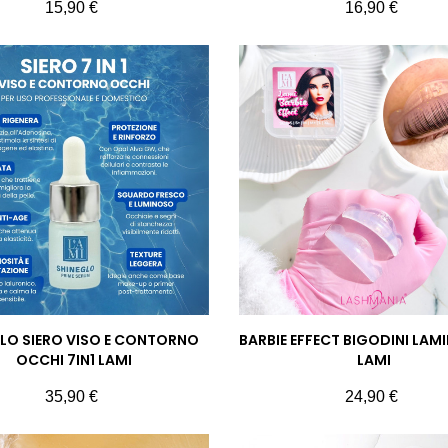
Prezzo
Prezzo
15,90 €
16,90 €
LO SIERO VISO E CONTORNO
BARBIE EFFECT BIGODINI LAM
OCCHI 7IN1 LAMI
LAMI
Prezzo
Prezzo
35,90 €
24,90 €