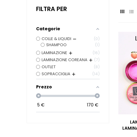
FILTRA PER
Categorie
COLLE & LIQUIDI
0
SHAMPOO
1
LAMINAZIONE
16
LAMINAZIONE COREANA
7
OUTLET
8
SOPRACCIGLIA
14
Prezzo
5
€
170
€
LA
LAMIN