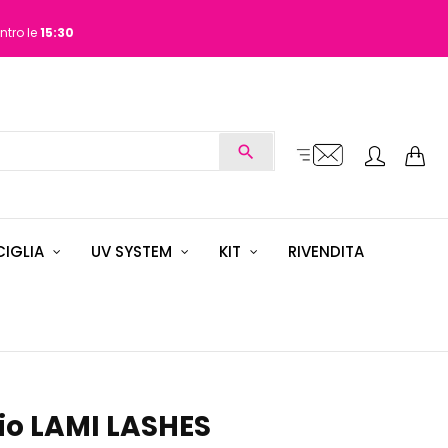
ntro le
15:30
search
IGLIA
UV SYSTEM
KIT
RIVENDITA
hio LAMI LASHES