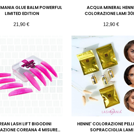
HMANIA GLUE BALM POWERFUL
ACQUA MINERAL HENN
LIMITED EDITION
COLORAZIONE LAMI 30
Prezzo
Prezzo
21,90 €
12,90 €
EAN LASH LIFT BIGODINI
HENNE' COLORAZIONE PELL
AZIONE COREANA 4 MISURE
SOPRACCIGLIA LAMI