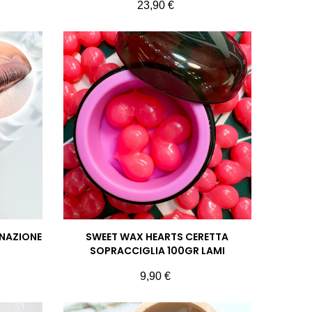
Prezzo
23,90 €
INAZIONE
SWEET WAX HEARTS CERETTA
SOPRACCIGLIA 100GR LAMI
Prezzo
9,90 €