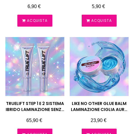
PEZZI LASHMANIA
PEZZI LASHMANIA
Prezzo
Prezzo
6,90 €
5,90 €
ACQUISTA
ACQUISTA
TRUELIFT STEP 1 E 2 SISTEMA
LIKE NO OTHER GLUE BALM
IBRIDO LAMINAZIONE SENZA
LAMINAZIONE CIGLIA AURA
COLLA AURA MONACO
MONACO
Prezzo
Prezzo
65,90 €
23,90 €