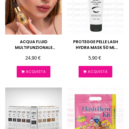
ACQUA FLUID
PROTEGGE PELLE LASH
MULTIFUNZIONALE
HYDRA MASK 50 ML
LAMINAZIONE CIGLIA
LEVISSIME
Prezzo
Prezzo
24,90 €
5,90 €
SOPRACCIGLIA ZOLA
ACQUISTA
ACQUISTA