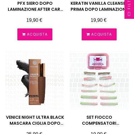
FILTRO
PFX SIERO DOPO
KERATIN VANILLA CLEANSER
LAMINAZIONE AFTER CARE
PRIMA DOPO LAMINAZIONE
10 ML PINK FLASH
COLORAZIONE PINK FLASH
Prezzo
Prezzo
19,90 €
19,90 €
ACQUISTA
ACQUISTA
VENICE NIGHT ULTRA BLACK
SET FIOCCO
MASCARA CIGLIA DOPO
COMPENSATORI
LAMINAZIONE MAXYMOVA
LAMINAZIONE LAMI
Prezzo
Prezzo