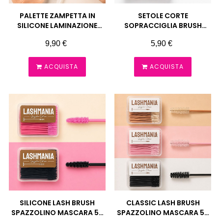
PALETTE ZAMPETTA IN
SETOLE CORTE
SILICONE LAMINAZIONE
SOPRACCIGLIA BRUSH
COLORAZIONE LASHMANIA
SPAZZOLINO 50 PEZZI
Prezzo
Prezzo
9,90 €
5,90 €
LASHMANIA
ACQUISTA
ACQUISTA
SILICONE LASH BRUSH
CLASSIC LASH BRUSH
SPAZZOLINO MASCARA 50
SPAZZOLINO MASCARA 50