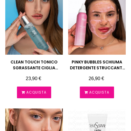
CLEAN TOUCH TONICO
PINKY BUBBLES SCHIUMA
SGRASSANTE CIGLIA
DETERGENTE STRUCCANTE
SOPRACCIGLIA ZOLA
ZOLA
Prezzo
Prezzo
23,90 €
26,90 €
ACQUISTA
ACQUISTA