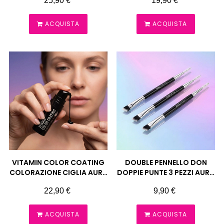
25,90 €
19,90 €
ACQUISTA
ACQUISTA
VITAMIN COLOR COATING
DOUBLE PENNELLO DON
COLORAZIONE CIGLIA AURA
DOPPIE PUNTE 3 PEZZI AURA
MONACO
MONACO
Prezzo
Prezzo
22,90 €
9,90 €
ACQUISTA
ACQUISTA