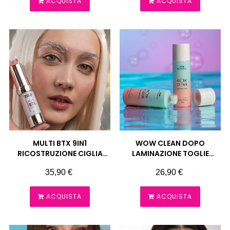
ACQUISTA
ACQUISTA
MULTI BTX 9IN1
WOW CLEAN DOPO
RICOSTRUZIONE CIGLIA
LAMINAZIONE TOGLIE
SOPRACCIGLIA
RESIDUI DI TINTA E COLLA
Prezzo
Prezzo
35,90 €
26,90 €
LAMINAZIONE ZOLA
WOWBROW ZOLA
ACQUISTA
ACQUISTA