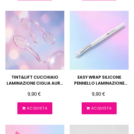
TINT&LIFT CUCCHIAIO
EASY WRAP SILICONE
LAMINAZIONE CIGLIA AURA
PENNELLO LAMINAZIONE
MONACO
AURA MONACO
Prezzo
Prezzo
9,90 €
9,90 €
ACQUISTA
ACQUISTA