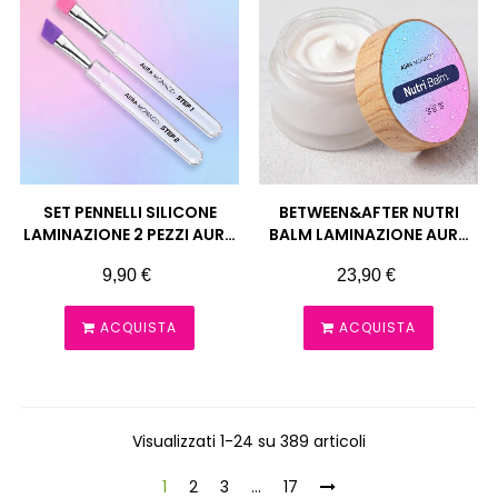
SET PENNELLI SILICONE
BETWEEN&AFTER NUTRI
LAMINAZIONE 2 PEZZI AURA
BALM LAMINAZIONE AURA
MONACO
MONACO
Prezzo
Prezzo
9,90 €
23,90 €
ACQUISTA
ACQUISTA
Visualizzati 1-24 su 389 articoli
1
2
3
…
17