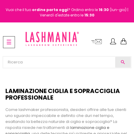
Vuoi che il tuo
ordine
parta oggi
? Ordina entro le
16:30
(lun-gio) |
Venerdì d'estate entro le
15:30
navigazione
☰
Toggle
search
LAMINAZIONE CIGLIA E SOPRACCIGLIA
PROFESSIONALE
Come lashmaker professionista, desideri offrire alle tue clienti
uno sguardo impeccabile e definito che duri nel tempo,
esaltando la bellezza naturale di ciglia e sopracciglia? La
risposta risiede nei trattamenti di
laminazione ciglia e
sopracciglia
, una delle tecniche più richieste e apprezzate nel