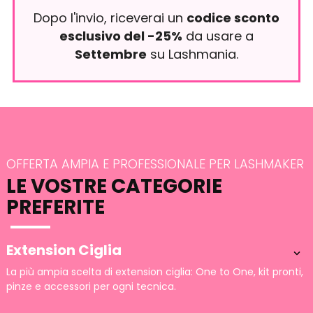
Dopo l'invio, riceverai un
codice sconto
esclusivo del -25%
da usare a
Settembre
su Lashmania.
OFFERTA AMPIA E PROFESSIONALE PER LASHMAKER
LE VOSTRE CATEGORIE
PREFERITE
Extension Ciglia

La più ampia scelta di extension ciglia: One to One, kit pronti,
pinze e accessori per ogni tecnica.