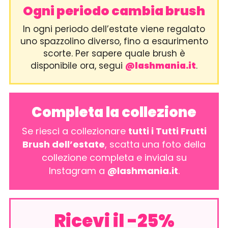
Ogni periodo cambia brush
In ogni periodo dell’estate viene regalato
uno spazzolino diverso, fino a esaurimento
scorte. Per sapere quale brush è
disponibile ora, segui
@lashmania.it
.
Completa la collezione
Se riesci a collezionare
tutti i Tutti Frutti
Brush dell’estate
, scatta una foto della
collezione completa e inviala su
Instagram a
@lashmania.it
.
Ricevi il -25%