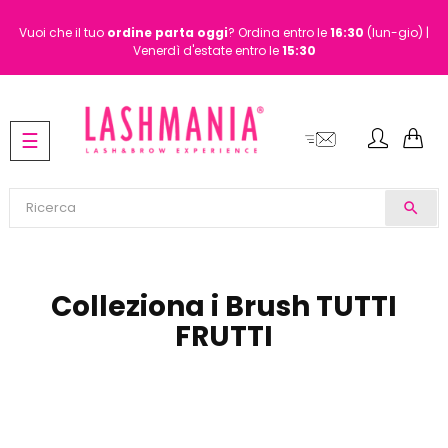
Vuoi che il tuo
ordine
parta oggi
? Ordina entro le
16:30
(lun-gio) |
Venerdì d'estate entro le
15:30
navigazione
☰
Toggle
search
Colleziona i Brush TUTTI
FRUTTI