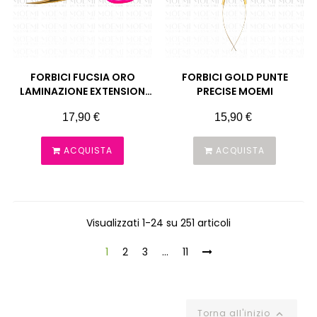
FORBICI FUCSIA ORO
FORBICI GOLD PUNTE
LAMINAZIONE EXTENSION
PRECISE MOEMI
MOEMI
Prezzo
Prezzo
17,90 €
15,90 €
ACQUISTA
ACQUISTA
Visualizzati 1-24 su 251 articoli
1
2
3
…
11
Torna all'inizio
