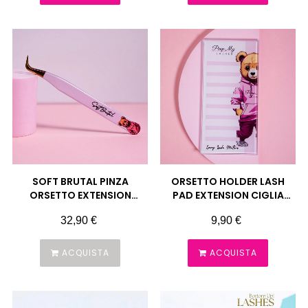
SOFT BRUTAL PINZA
ORSETTO HOLDER LASH
ORSETTO EXTENSION
PAD EXTENSION CIGLIA
CIGLIA PIMP MY LASHES
PIMP MY LASHES
Prezzo
Prezzo
32,90 €
9,90 €
ACQUISTA
ACQUISTA