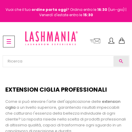
Vuoi che il tuo
ordine
parta oggi
? Ordina entro le
16:30
(lun-gio) |
Venerdì d'estate entro le
15:30
navigazione
☰
Toggle
search
EXTENSION CIGLIA PROFESSIONALI
Come si può elevare l'arte dell'applicazione delle
extension
ciglia
a un livello superiore, garantendo risultati impeccabili
che catturano l'essenza della bellezza individuale di ogni
cliente? La risposta risiede nella scelta di prodotti professionali
di altissima qualità, capaci di trasformare ogni sguardo in un
capolavoro di precisione e durata.