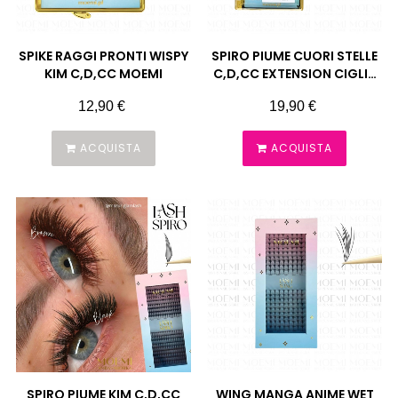
SPIKE RAGGI PRONTI WISPY
SPIRO PIUME CUORI STELLE
KIM C,D,CC MOEMI
C,D,CC EXTENSION CIGLIA
MOEMI
Prezzo
Prezzo
12,90 €
19,90 €
ACQUISTA
ACQUISTA
SPIRO PIUME KIM C,D,CC
WING MANGA ANIME WET