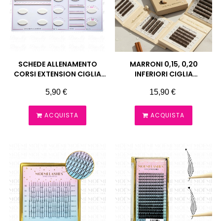
SCHEDE ALLENAMENTO
MARRONI 0,15, 0,20
CORSI EXTENSION CIGLIA
INFERIORI CIGLIA
PIMP MY LASHES
EXTENSION BOTTOM UP
Prezzo
Prezzo
5,90 €
15,90 €
MOEMI
ACQUISTA
ACQUISTA