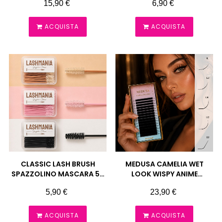
Prezzo
Prezzo
15,90 €
6,90 €
ACQUISTA
ACQUISTA
CLASSIC LASH BRUSH
MEDUSA CAMELIA WET
SPAZZOLINO MASCARA 50
LOOK WISPY ANIME
PEZZI LASHMANIA
EXTENSION CIGLIA MOEMI
Prezzo
Prezzo
5,90 €
23,90 €
ACQUISTA
ACQUISTA