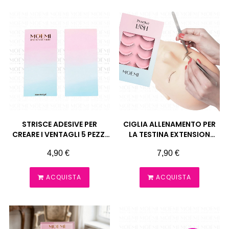
STRISCE ADESIVE PER
CIGLIA ALLENAMENTO PER
CREARE I VENTAGLI 5 PEZZI
LA TESTINA EXTENSION
MOEMI
CIGLIA MOEMI
Prezzo
Prezzo
4,90 €
7,90 €
ACQUISTA
ACQUISTA