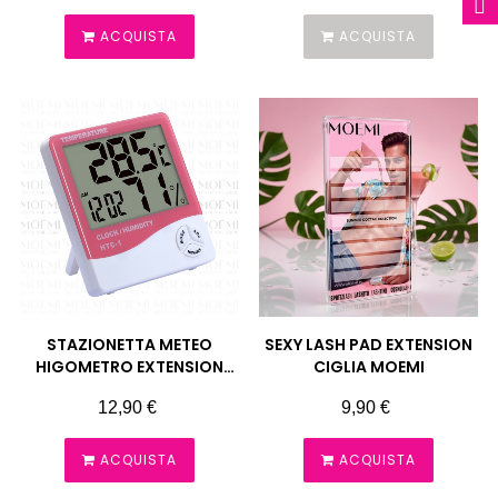
ACQUISTA
ACQUISTA
STAZIONETTA METEO
SEXY LASH PAD EXTENSION
HIGOMETRO EXTENSION
CIGLIA MOEMI
CIGLIA MOEMI
Prezzo
Prezzo
12,90 €
9,90 €
ACQUISTA
ACQUISTA