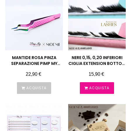
MANTIDE ROSA PINZA
NERE 0,15, 0,20 INFERIORI
SEPARAZIONE PIMP MY
CIGLIA EXTENSION BOTTOM
LASHES
UP MOEMI
Prezzo
Prezzo
22,90 €
15,90 €
ACQUISTA
ACQUISTA