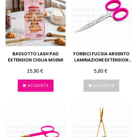
BASSOTTO LASH PAD
FORBICI FUCSIA ARGENTO
EXTENSION CIGLIA MOEMI
LAMINAZIONE EXTENSION
MOEMI
Prezzo
Prezzo
15,90 €
5,80 €
ACQUISTA
ACQUISTA