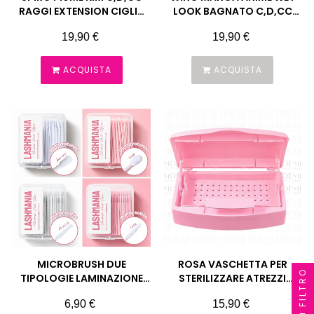
RAGGI EXTENSION CIGLIA
LOOK BAGNATO C,D,CC
MOEMI
EXTENSION CIGLIA MOEMI
Prezzo
Prezzo
19,90 €
19,90 €
ACQUISTA
ACQUISTA
MICROBRUSH DUE
ROSA VASCHETTA PER
FILTRO
TIPOLOGIE LAMINAZIONE
STERILIZZARE ATREZZI
EXTENSION 100 PEZZI
MOEMI
Prezzo
Prezzo
6,90 €
15,90 €
LASHMANIA