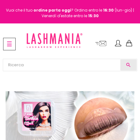
Vuoi che il tuo
ordine
parta oggi
? Ordina entro le
16:30
(lun-gio) |
Venerdì d'estate entro le
15:30
navigazione
☰
Toggle
search