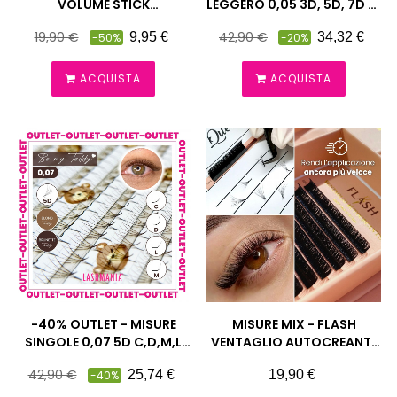
VOLUME STICK
LEGGERO 0,05 3D, 5D, 7D C,
REVOLUTIONARY FAN
D
Prezzo
Prezzo
Prezzo
Prezzo
19,90 €
42,90 €
9,95 €
34,32 €
-50%
-20%
SYSTEM EXTENSION CIGLIA
pieno
pieno
ACQUISTA
ACQUISTA
-40% OUTLET - MISURE
MISURE MIX - FLASH
SINGOLE 0,07 5D C,D,M,L
VENTAGLIO AUTOCREANTE
BLOND BRUNETTE VENTAGLI
EASY FAN SYSTEM 0,07 C, D,
Prezzo
Prezzo
Prezzo
42,90 €
25,74 €
19,90 €
-40%
CIUFFETTI BE MY TEDDY
L, M
pieno
LASHMANIA