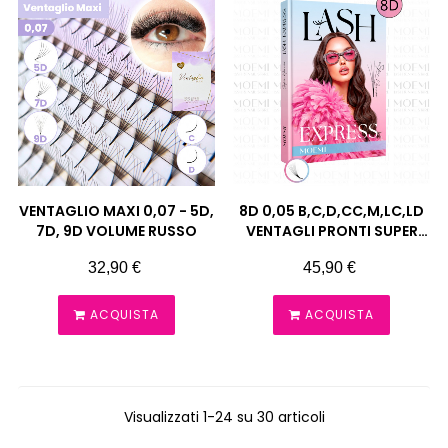
VENTAGLIO MAXI 0,07 - 5D,
8D 0,05 B,C,D,CC,M,LC,LD
7D, 9D VOLUME RUSSO
VENTAGLI PRONTI SUPER
NARROW LASH EXPRESS
Prezzo
Prezzo
32,90 €
45,90 €
CIUFFETTI EXTENSION
CIGLIA MOEMI
ACQUISTA
ACQUISTA
Visualizzati 1-24 su 30 articoli