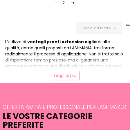
1
2
Torna all'inizio

L'utilizzo di
ventagli pronti extension ciglia
di alta
qualità, come quelli proposti da LASHMANIA, trasforma
radicalmente il processo di applicazione. Non si tratta solo
di risparmiare tempo prezioso, ma di garantire una
simmetria perfetta e una distribuzione uniforme del peso
sulle ciglia naturali, preservandone la salute. Su
Leggi di più
Lashmania.it
, ti offriamo una selezione curata di
ventagli pronti extension ciglia
LASHMANIA, progettati
per professioniste che non scendono a compromessi sulla
qualità e cercano soluzioni all'avanguardia per distinguersi
nel mercato.
OFFERTA AMPIA E PROFESSIONALE PER LASHMAKER
Scopri la gamma completa di ventagli
LE VOSTRE CATEGORIE
extension ciglia su Lashmania
PREFERITE
I
ventagli extension ciglia
sono la chiave per ottenere