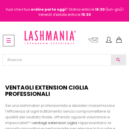
Vuoi che il tuo
ordine
parta oggi
? Ordina entro le
16:30
(lun-gio) |
Venerdì d'estate entro le
15:30
navigazione
☰
Toggle
search
VENTAGLI EXTENSION CIGLIA
PROFESSIONALI
Sei una lashmaker professionista e desideri massimizzare
l'efficienza di ogni trattamento senza compromettere la
qualità del risultato finale, offrendo sguardi voluminosi e
impeccabili? I
ventagli extension ciglia
rappresentano la
risposta innovativa e performante per elevare la tua arte e