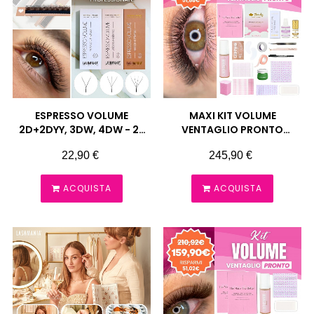
ESPRESSO VOLUME
MAXI KIT VOLUME
2D+2DYY, 3DW, 4DW - 28
VENTAGLIO PRONTO
STRISCE DI VENTAGLI
EXTENSION CIGLIA
Prezzo
Prezzo
22,90 €
245,90 €
PRONTI LASHMANIA
LASHMANIA
ACQUISTA
ACQUISTA