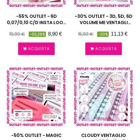
-55% OUTLET - 6D
-30% OUTLET - 3D, 5D, 6D
0,07/0,10 C/D INSTA LOOK
VOLUME ME VENTAGLI
VENTAGLI CIUFFETTI
EYELINER EFFECT CIUFFETTI
Prezzo
Prezzo
Prezzo
Prezzo
19,90 €
15,90 €
8,90 €
11,13 €
-55,28%
-30%
PRONTI
VOLUME CIGLIA 0,07 C,D
pieno
pieno
ACQUISTA
ACQUISTA
-50% OUTLET - MAGIC
CLOUDY VENTAGLIO