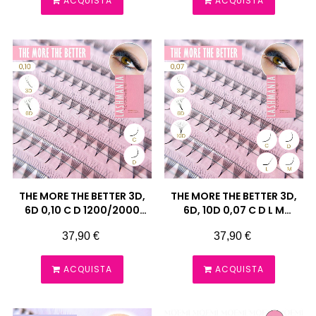
ACQUISTA
ACQUISTA
THE MORE THE BETTER 3D,
THE MORE THE BETTER 3D,
6D 0,10 C D 1200/2000
6D, 10D 0,07 C D L M
VENTAGLI CIUFFETTI
1000/2000 VENTAGLI
Prezzo
Prezzo
37,90 €
37,90 €
PRONTI
CIUFFETTI PRONTI
ACQUISTA
ACQUISTA