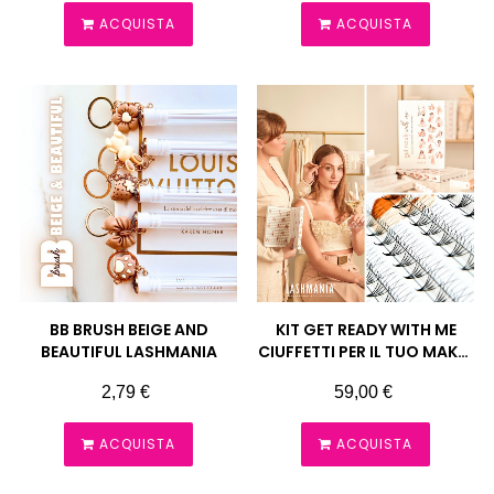
ACQUISTA
ACQUISTA
BB BRUSH BEIGE AND
KIT GET READY WITH ME
BEAUTIFUL LASHMANIA
CIUFFETTI PER IL TUO MAKE-
UP QUOTIDIANO
Prezzo
Prezzo
2,79 €
59,00 €
LASHMANIA
ACQUISTA
ACQUISTA