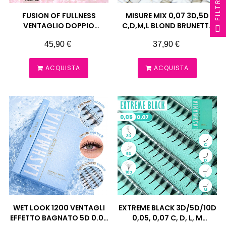
FILTRO
FUSION OF FULLNESS
MISURE MIX 0,07 3D,5D
VENTAGLIO DOPPIO
C,D,M,L BLOND BRUNETTE
STRATO PIU VOLUME
VENTAGLI CIUFFETTI BE MY
Prezzo
Prezzo
45,90 €
37,90 €
6D+6D 0,07 CC-D, C-CC
TEDDY LASHMANIA
ACQUISTA
ACQUISTA
WET LOOK 1200 VENTAGLI
EXTREME BLACK 3D/5D/10D
EFFETTO BAGNATO 5D 0.07
0,05, 0,07 C, D, L, M