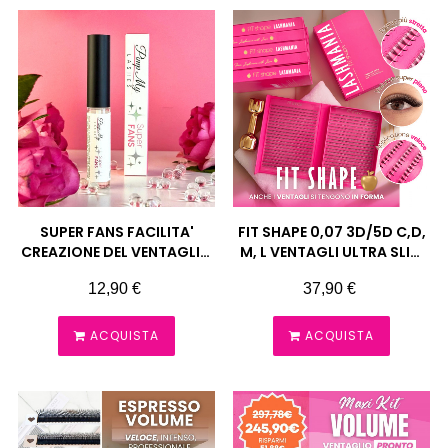
SUPER FANS FACILITA'
FIT SHAPE 0,07 3D/5D C,D,
CREAZIONE DEL VENTAGLIO
M, L VENTAGLI ULTRA SLIM
5 ML PIMP MY LASHES
VOLUME DENSO LASHMANIA
Prezzo
Prezzo
12,90 €
37,90 €
ACQUISTA
ACQUISTA