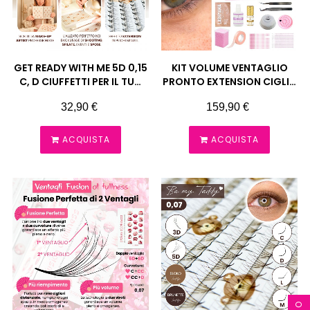
GET READY WITH ME 5D 0,15
KIT VOLUME VENTAGLIO
C, D CIUFFETTI PER IL TUO
PRONTO EXTENSION CIGLIA
MAKE-UP QUOTIDIANO
LASHMANIA
Prezzo
Prezzo
32,90 €
159,90 €
ACQUISTA
ACQUISTA