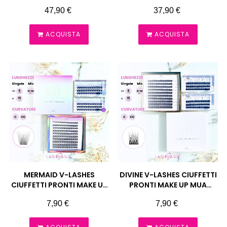
C, D MIX 8-13
VENTAGLI CIUFFETTI
Prezzo
Prezzo
47,90 €
37,90 €
PRONTI
ACQUISTA
ACQUISTA
MERMAID V-LASHES
DIVINE V-LASHES CIUFFETTI
CIUFFETTI PRONTI MAKE UP
PRONTI MAKE UP MUA
MUA MANY BEAUTY
TRUCCO MANY BEAUTY
Prezzo
Prezzo
7,90 €
7,90 €