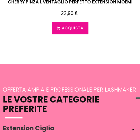
CHERRY PINZA L VENTAGLIO PERFETTO EXTENSION MOEMI
Prezzo
22,90 €
ACQUISTA
OFFERTA AMPIA E PROFESSIONALE PER LASHMAKER
LE VOSTRE CATEGORIE
PREFERITE
Extension Ciglia
