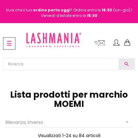
Vuoi che il tuo
ordine
parta oggi
? Ordina entro le
16:30
(lun-gio) |
Venerdì d'estate entro le
15:30
navigazione
☰
Toggle
search
Lista prodotti per marchio
MOEMI
Rilevanza, inverso

Visualizzati 1-24 su 84 articoli