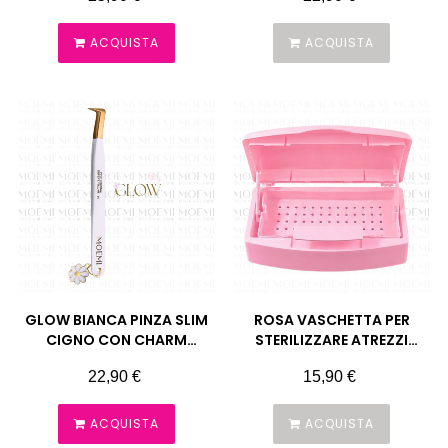
ACQUISTA
ACQUISTA
GLOW BIANCA PINZA SLIM
ROSA VASCHETTA PER
CIGNO CON CHARM
STERILIZZARE ATREZZI
EXTENSION CIGLIA MOEMI
MOEMI
Prezzo
Prezzo
22,90 €
15,90 €
ACQUISTA
ACQUISTA