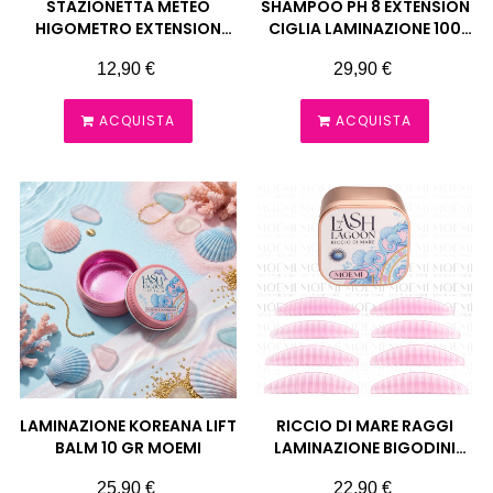
STAZIONETTA METEO
SHAMPOO PH 8 EXTENSION
HIGOMETRO EXTENSION
CIGLIA LAMINAZIONE 100
CIGLIA MOEMI
ML MOEMI
Prezzo
Prezzo
12,90 €
29,90 €
ACQUISTA
ACQUISTA
LAMINAZIONE KOREANA LIFT
RICCIO DI MARE RAGGI
BALM 10 GR MOEMI
LAMINAZIONE BIGODINI
LAMINAZIONE MOEMI
Prezzo
Prezzo
25,90 €
22,90 €