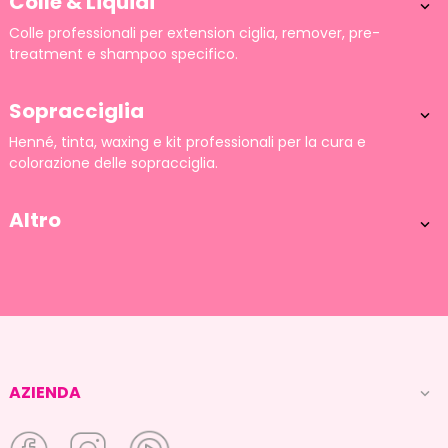
Colle & Liquidi

Colle professionali per extension ciglia, remover, pre-
treatment e shampoo specifico.
Sopracciglia

Henné, tinta, waxing e kit professionali per la cura e
colorazione delle sopracciglia.
Altro

AZIENDA
