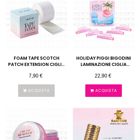
FOAM TAPE SCOTCH
HOLIDAY PIGGI BIGODINI
PATCH EXTENSION CIGLIA
LAMINAZIONE CIGLIA
MOEMI
MOEMI
Prezzo
Prezzo
7,90 €
22,90 €
ACQUISTA
ACQUISTA