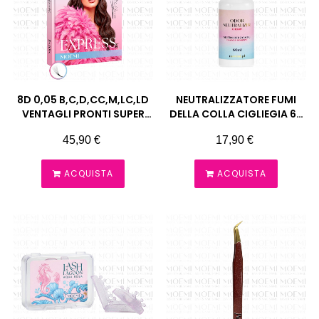
8D 0,05 B,C,D,CC,M,LC,LD
NEUTRALIZZATORE FUMI
VENTAGLI PRONTI SUPER
DELLA COLLA CIGLIEGIA 60
NARROW LASH EXPRESS
ML MOEMI
Prezzo
Prezzo
45,90 €
17,90 €
CIUFFETTI EXTENSION
CIGLIA MOEMI
ACQUISTA
ACQUISTA