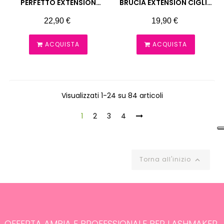
PERFETTO EXTENSION
BRUCIA EXTENSION CIGLIA
MOEMI
25 ML MOEMI
Prezzo
Prezzo
22,90 €
19,90 €
ACQUISTA
ACQUISTA
Visualizzati 1-24 su 84 articoli
1
2
3
4
Torna all'inizio

OFFERTA AMPIA E PROFESSIONALE PER LASHMAKER