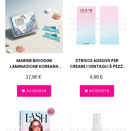
MARINE BIGODINI
STRISCE ADESIVE PER
LAMINAZIONE KOREANA
CREARE I VENTAGLI 5 PEZZI
MOEMI
MOEMI
Prezzo
Prezzo
17,90 €
4,90 €
ACQUISTA
ACQUISTA