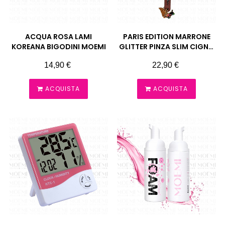
ACQUA ROSA LAMI
PARIS EDITION MARRONE
KOREANA BIGODINI MOEMI
GLITTER PINZA SLIM CIGNO
MOEMI
Prezzo
Prezzo
14,90 €
22,90 €
ACQUISTA
ACQUISTA