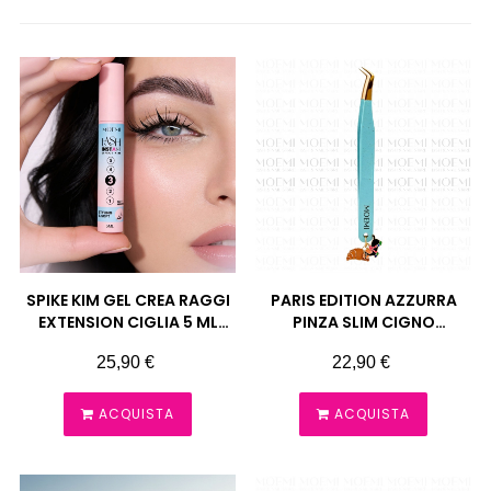
SPIKE KIM GEL CREA RAGGI
PARIS EDITION AZZURRA
EXTENSION CIGLIA 5 ML
PINZA SLIM CIGNO
MOEMI
EXTENSION MOEMI
Prezzo
Prezzo
25,90 €
22,90 €
ACQUISTA
ACQUISTA