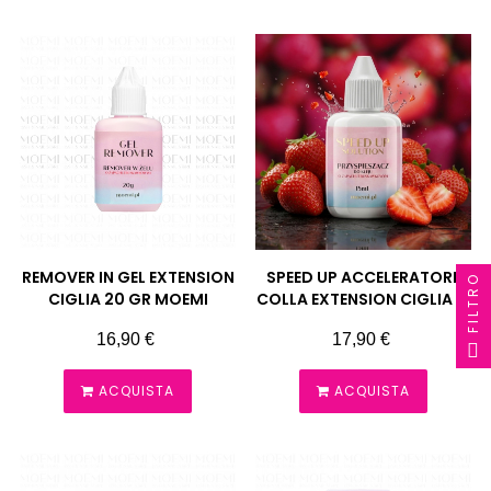
REMOVER IN GEL EXTENSION
SPEED UP ACCELERATORE
FILTRO
CIGLIA 20 GR MOEMI
COLLA EXTENSION CIGLIA 15
ML MOEMI
Prezzo
Prezzo
16,90 €
17,90 €
ACQUISTA
ACQUISTA