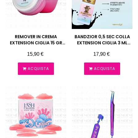
REMOVER IN CREMA
BANDZIOR 0,5 SEC COLLA
EXTENSION CIGLIA 15 GR
EXTENSION CIGLIA 3 ML
MOEMI
MOEMI
Prezzo
Prezzo
15,90 €
17,90 €
ACQUISTA
ACQUISTA