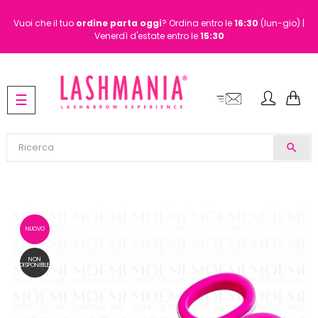
Vuoi che il tuo
ordine
parta oggi
? Ordina entro le
16:30
(lun-gio) |
Venerdì d'estate entro le
15:30
navigazione
☰
Toggle
search
NUOVO
NON
DISPONIBILE