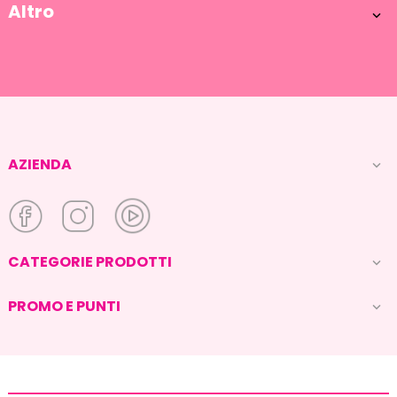
Altro

AZIENDA

CATEGORIE PRODOTTI

PROMO E PUNTI
