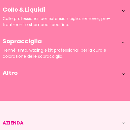
Colle & Liquidi

Colle professionali per extension ciglia, remover, pre-
treatment e shampoo specifico.
Sopracciglia

Henné, tinta, waxing e kit professionali per la cura e
colorazione delle sopracciglia.
Altro

AZIENDA
