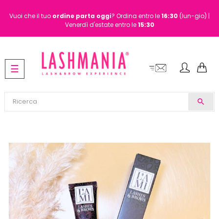
Vuoi che il tuo
ordine
parta oggi
? Ordina entro le
16:30
(lun-gio) |
Venerdì d'estate entro le
15:30
navigazione
☰
Toggle
search