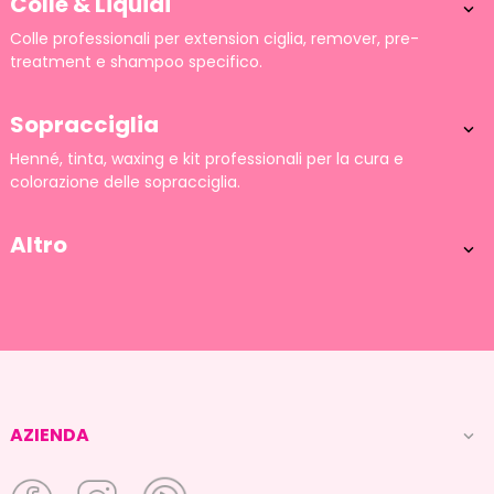
Colle & Liquidi

Colle professionali per extension ciglia, remover, pre-
treatment e shampoo specifico.
Sopracciglia

Henné, tinta, waxing e kit professionali per la cura e
colorazione delle sopracciglia.
Altro

AZIENDA
