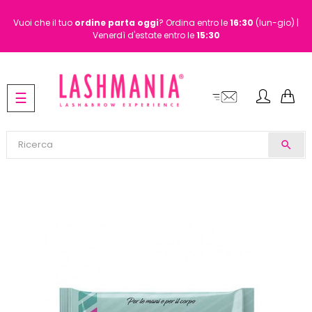
Vuoi che il tuo
ordine
parta oggi
? Ordina entro le
16:30
(lun-gio) |
Venerdì d'estate entro le
15:30
navigazione
☰
Toggle
search