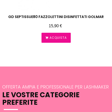
GD SEPTISSUE80 FAZZOLETTINI DISINFETTATI GOLMAR
Prezzo
15,90 €
ACQUISTA
OFFERTA AMPIA E PROFESSIONALE PER LASHMAKER
LE VOSTRE CATEGORIE
PREFERITE