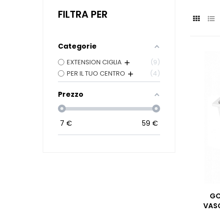
FILTRA PER
Categorie
EXTENSION CIGLIA
9
PER IL TUO CENTRO
4
Prezzo
7
€
59
€
GO
VASC