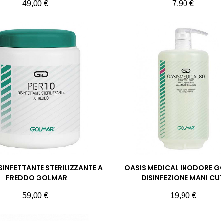
Prezzo
Prezzo
49,00 €
7,90 €
ISINFETTANTE STERILIZZANTE A
OASIS MEDICAL INODORE 
FREDDO GOLMAR
DISINFEZIONE MANI CU
Prezzo
Prezzo
59,00 €
19,90 €