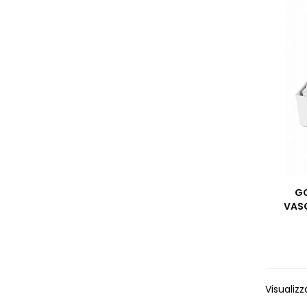
GO
VASC
Visualizz