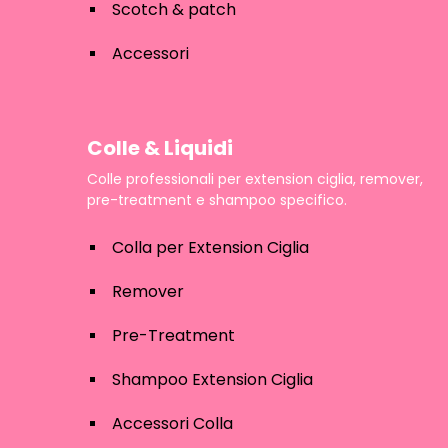
Scotch & patch
Accessori
Colle & Liquidi
Colle professionali per extension ciglia, remover,
pre-treatment e shampoo specifico.
Colla per Extension Ciglia
Remover
Pre-Treatment
Shampoo Extension Ciglia
Accessori Colla