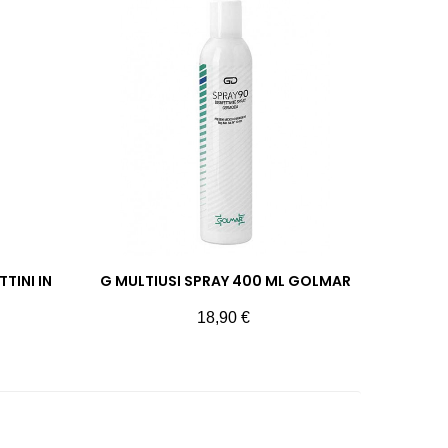
TINI IN
G MULTIUSI SPRAY 400 ML GOLMAR
Prezzo
18,90 €