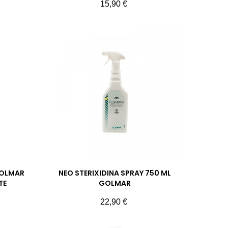
Prezzo
15,90 €
GOLMAR
NEO STERIXIDINA SPRAY 750 ML
TE
GOLMAR
Prezzo
22,90 €