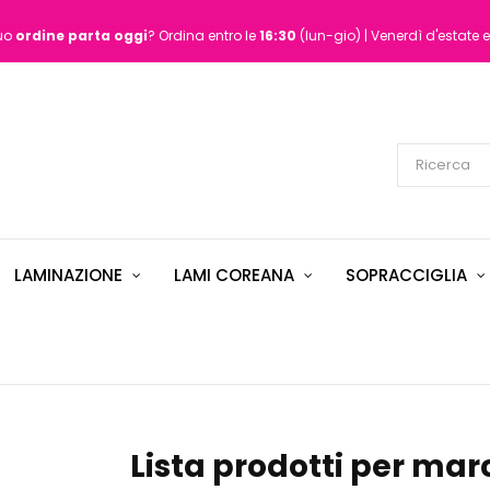
tuo
ordine
parta oggi
? Ordina entro le
16:30
(lun-gio) | Venerdì d'estate e
LAMINAZIONE
LAMI COREANA
SOPRACCIGLIA
Lista prodotti per ma