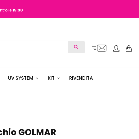
ntro le
15:30
search
UV SYSTEM
KIT
RIVENDITA
rchio GOLMAR