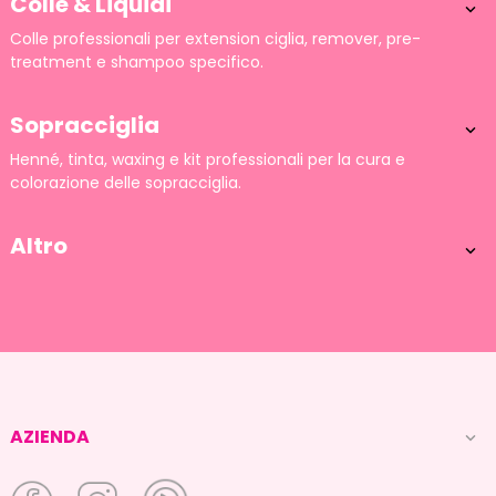
Colle & Liquidi

Colle professionali per extension ciglia, remover, pre-
treatment e shampoo specifico.
Sopracciglia

Henné, tinta, waxing e kit professionali per la cura e
colorazione delle sopracciglia.
Altro

AZIENDA
