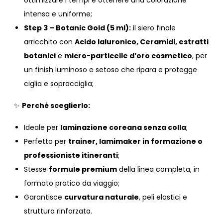
ottimizzare i tempi e ottenere una colorazione
intensa e uniforme;
Step 3 – Botanic Gold (5 ml):
il siero finale
arricchito con
Acido Ialuronico, Ceramidi, estratti
botanici
e
micro-particelle d’oro cosmetico
, per
un finish luminoso e setoso che ripara e protegge
ciglia e sopracciglia;
✨
Perché sceglierlo:
Ideale per
laminazione coreana senza colla
;
Perfetto per
trainer, lamimaker in formazione o
professioniste itineranti
;
Stesse
formule premium
della linea completa, in
formato pratico da viaggio;
Garantisce
curvatura naturale
, peli elastici e
struttura rinforzata.