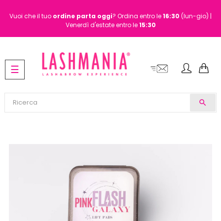
Vuoi che il tuo
ordine
parta oggi
? Ordina entro le
16:30
(lun-gio) |
Venerdì d'estate entro le
15:30
navigazione
☰
Toggle
search