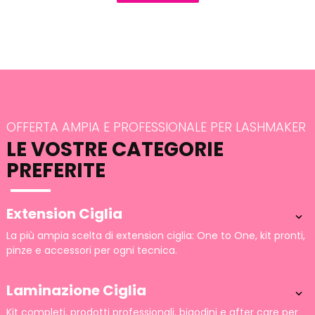
OFFERTA AMPIA E PROFESSIONALE PER LASHMAKER
LE VOSTRE CATEGORIE
PREFERITE
Extension Ciglia

La più ampia scelta di extension ciglia: One to One, kit pronti,
pinze e accessori per ogni tecnica.
Laminazione Ciglia

Kit completi, prodotti professionali, bigodini e after care per