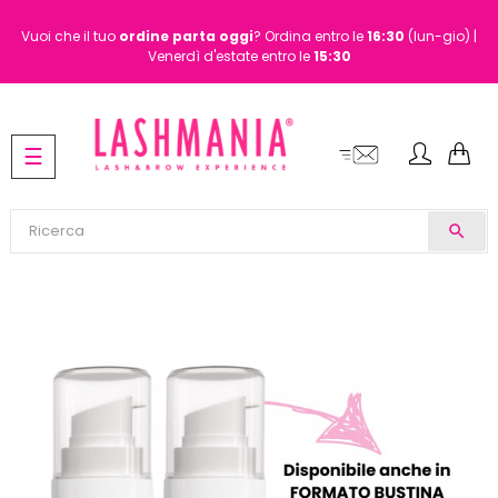
Vuoi che il tuo
ordine
parta oggi
? Ordina entro le
16:30
(lun-gio) |
Venerdì d'estate entro le
15:30
navigazione
☰
Toggle
search