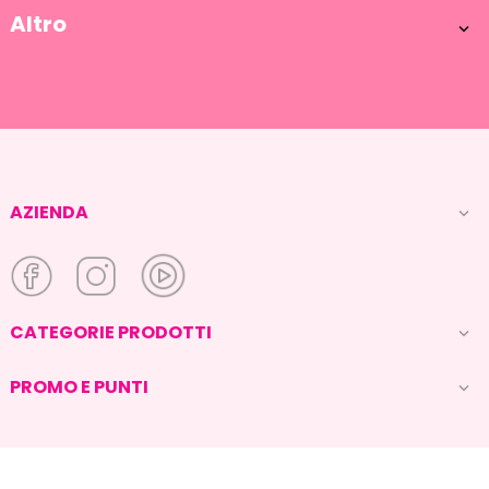
Altro

AZIENDA

CATEGORIE PRODOTTI

PROMO E PUNTI
