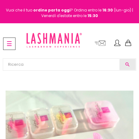
Vuoi che il tuo
ordine
parta oggi
? Ordina entro le
16:30
(lun-gio) |
Venerdì d'estate entro le
15:30
navigazione
☰
Toggle
search