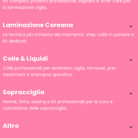
Kit completi, prodotti professionali, bigodini e after care per
la laminazione ciglia.
Laminazione Coreana

La tecnica più richiesta del momento: step, colle in polvere e
kit dedicati.
Colle & Liquidi

Colle professionali per extension ciglia, remover, pre-
treatment e shampoo specifico.
Sopracciglia

Henné, tinta, waxing e kit professionali per la cura e
colorazione delle sopracciglia.
Altro
