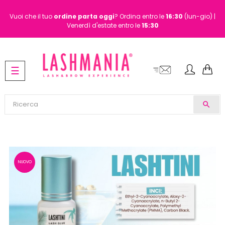
Vuoi che il tuo
ordine
parta oggi
? Ordina entro le
16:30
(lun-gio) |
Venerdì d'estate entro le
15:30
navigazione
☰
Toggle
search
NUOVO