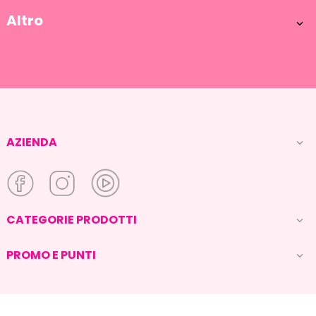
Altro

AZIENDA

CATEGORIE PRODOTTI

PROMO E PUNTI
