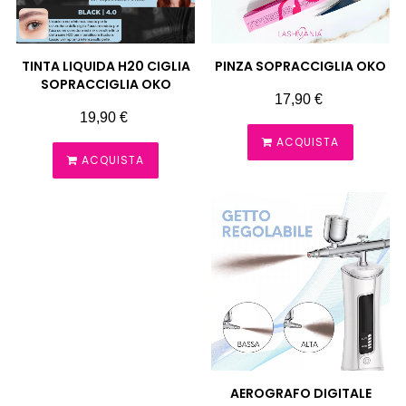
TINTA LIQUIDA H20 CIGLIA
PINZA SOPRACCIGLIA OKO
SOPRACCIGLIA OKO
Prezzo
17,90 €
Prezzo
19,90 €
ACQUISTA
ACQUISTA
AEROGRAFO DIGITALE