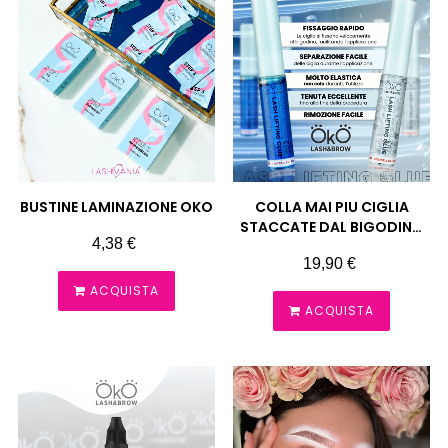
BUSTINE LAMINAZIONE OKO
COLLA MAI PIU CIGLIA
STACCATE DAL BIGODINO
Prezzo
4,38 €
LAMINAZIONE OKO
Prezzo
19,90 €
ACQUISTA
ACQUISTA