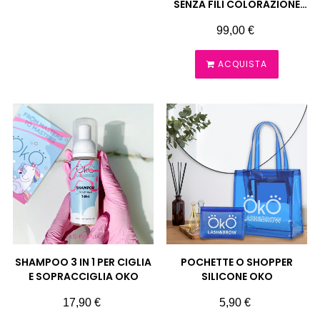
SENZA FILI COLORAZIONE
SOPRACCIGLIA OKO
Prezzo
99,00 €
ACQUISTA
SHAMPOO 3 IN 1 PER CIGLIA
POCHETTE O SHOPPER
E SOPRACCIGLIA OKO
SILICONE OKO
Prezzo
Prezzo
17,90 €
5,90 €