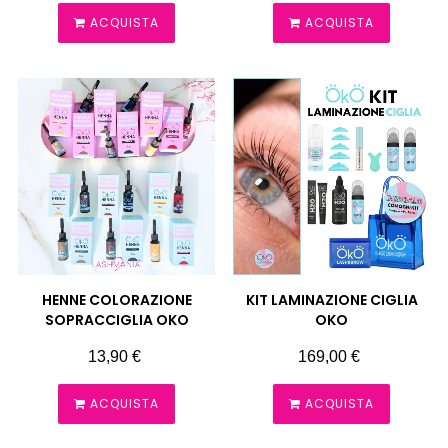
ACQUISTA
ACQUISTA
HENNE COLORAZIONE
KIT LAMINAZIONE CIGLIA
SOPRACCIGLIA OKO
OKO
Prezzo
Prezzo
13,90 €
169,00 €
ACQUISTA
ACQUISTA