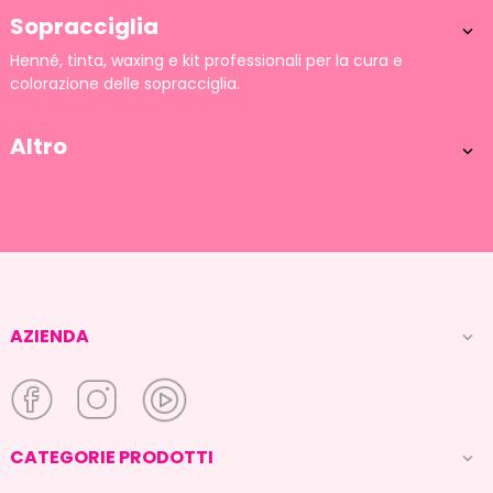
Sopracciglia

Henné, tinta, waxing e kit professionali per la cura e
colorazione delle sopracciglia.
Altro

AZIENDA

CATEGORIE PRODOTTI
