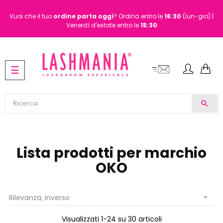
Vuoi che il tuo
ordine
parta oggi
? Ordina entro le
16:30
(lun-gio) |
Venerdì d'estate entro le
15:30
navigazione
☰
Toggle
search
Lista prodotti per marchio
OKO
Rilevanza, inverso

Visualizzati 1-24 su 30 articoli