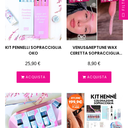
FILTRO
KIT PENNELLI SOPRACCIGLIA
VENUS&NEPTUNE WAX
OKO
CERETTA SOPRACCIGLIA
100 GR OKO
Prezzo
Prezzo
25,90 €
8,90 €
ACQUISTA
ACQUISTA