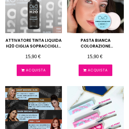
ATTIVATORE TINTA LIQUIDA
PASTA BIANCA
H20 CIGLIA SOPRACCIGLIA
COLORAZIONE
OKO
SOPRACCIGLIA 15 ML OKO
Prezzo
Prezzo
15,90 €
15,90 €
ACQUISTA
ACQUISTA