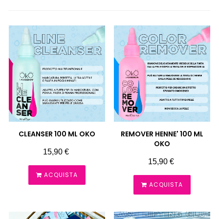
CLEANSER 100 ML OKO
REMOVER HENNE' 100 ML
OKO
Prezzo
15,90 €
Prezzo
15,90 €
ACQUISTA
ACQUISTA