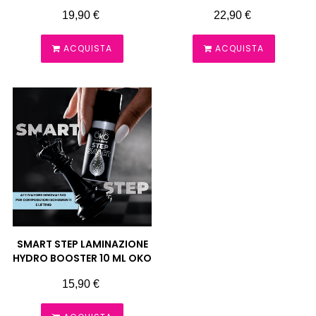
SOPRACCIGLIA 7ML OKO
Prezzo
Prezzo
19,90 €
22,90 €
ACQUISTA
ACQUISTA
SMART STEP LAMINAZIONE
HYDRO BOOSTER 10 ML OKO
Prezzo
15,90 €