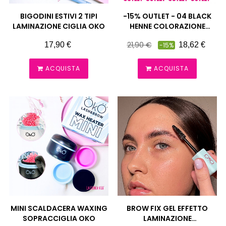
BIGODINI ESTIVI 2 TIPI
-15% OUTLET - 04 BLACK
LAMINAZIONE CIGLIA OKO
HENNE COLORAZIONE
SOPRACCIGLIA 10 GR OKO
Prezzo
Prezzo
Prezzo
21,90 €
17,90 €
18,62 €
-15%
pieno
ACQUISTA
ACQUISTA
MINI SCALDACERA WAXING
BROW FIX GEL EFFETTO
SOPRACCIGLIA OKO
LAMINAZIONE