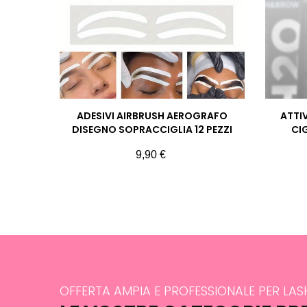
ADESIVI AIRBRUSH AEROGRAFO
ATTI
DISEGNO SOPRACCIGLIA 12 PEZZI
CI
Prezzo
9,90 €
OFFERTA AMPIA E PROFESSIONALE PER LA