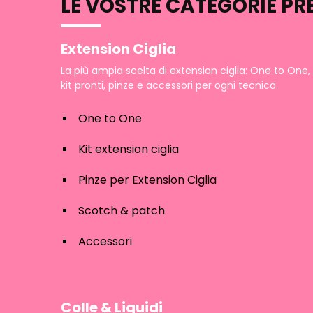
LE VOSTRE CATEGORIE PR
Extension Ciglia
La più ampia scelta di extension ciglia: One to One,
kit pronti, pinze e accessori per ogni tecnica.
One to One
Kit extension ciglia
Pinze per Extension Ciglia
Scotch & patch
Accessori
Colle & Liquidi