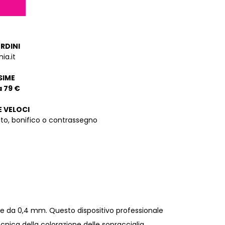
ORDINI
ia.it
SIME
a 79 €
E VELOCI
dito, bonifico o contrassegno
bile da 0,4 mm. Questo dispositivo professionale
tecnica della colorazione delle sopracciglia.