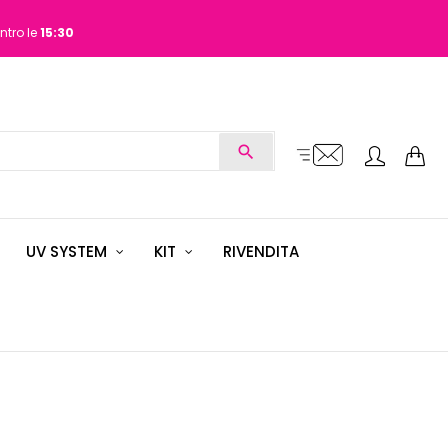
ntro le
15:30
search
UV SYSTEM
KIT
RIVENDITA