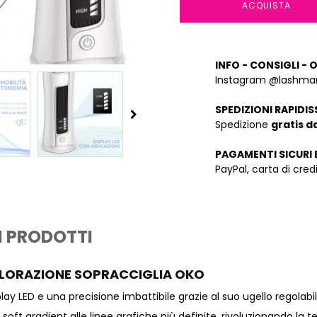
ACQUISTA
INFO - CONSIGLI - 
Instagram @lashman
SPEDIZIONI RAPIDIS
Spedizione
gratis d
PAGAMENTI SICURI 
PayPal, carta di cre
I PRODOTTI
COLORAZIONE SOPRACCIGLIA OKO
play LED e una precisione imbattibile grazie al suo ugello regola
l soft gradient alle linee grafiche più definite, rivoluzionando la 