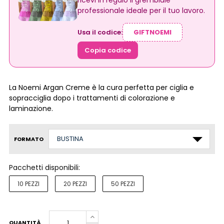
ricevi in regalo il grembiule
professionale ideale per il tuo lavoro.
Usa il codice:
Copia codice
La Noemi Argan Creme è la cura perfetta per ciglia e
sopracciglia dopo i trattamenti di colorazione e
laminazione.
FORMATO
Pacchetti disponibili:
10 PEZZI
20 PEZZI
50 PEZZI
QUANTITÀ