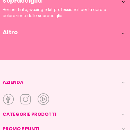
Sopracciglia

Henné, tinta, waxing e kit professionali per la cura e
colorazione delle sopracciglia.
Altro

AZIENDA

CATEGORIE PRODOTTI

PROMO E PUNTI
