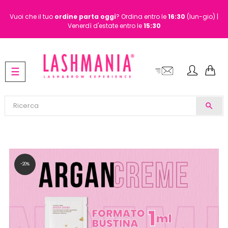
Vuoi che il tuo
ordine
parta oggi
? Ordina entro le
16:30
(lun-gio) |
Venerdì d'estate entro le
15:30
navigazione
☰
Toggle
search
-20%