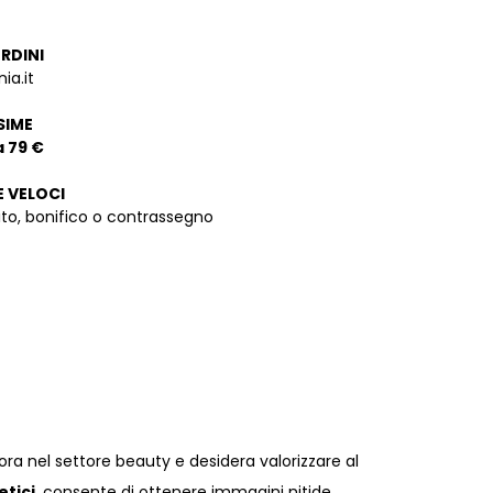
ORDINI
ia.it
SIME
a 79 €
E VELOCI
dito, bonifico o contrassegno
ora nel settore beauty e desidera valorizzare al
etici
, consente di ottenere immagini nitide,