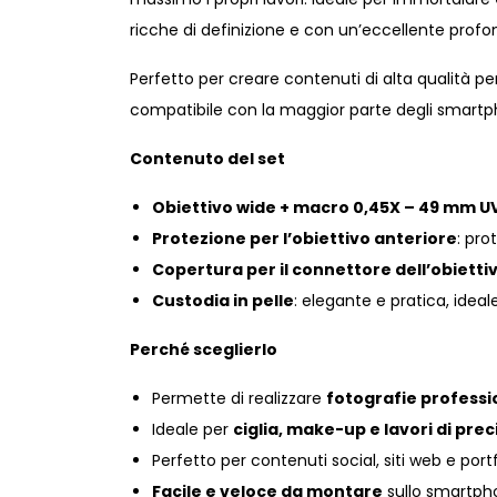
ricche di definizione e con un’eccellente profon
Perfetto per creare contenuti di alta qualità p
compatibile con la maggior parte degli smartp
Contenuto del set
Obiettivo wide + macro 0,45X – 49 mm U
Protezione per l’obiettivo anteriore
: pro
Copertura per il connettore dell’obietti
Custodia in pelle
: elegante e pratica, ideale
Perché sceglierlo
Permette di realizzare
fotografie professio
Ideale per
ciglia, make-up e lavori di prec
Perfetto per contenuti social, siti web e portf
Facile e veloce da montare
sullo smartpho