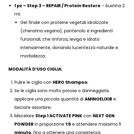
1 pz –
Step 3 – REPAIR / Protein Restore
– bustina 2
ml;
Gel finale con proteine vegetali idrolizzate
(cheratina vegana), pantenolo e ingredienti
funzionali, che rinforza, leviga e idrata
intensamente, donando lucentezza naturale e
morbidezza;
MODALITÀ D’USO CIGLIA:
Pulire le ciglia con
HERO Shampoo
;
Se le ciglia sono molto porose o danneggiate,
applicare una piccola quantità di
AMINOELIXIR
e
lasciare assorbire;
Miscelare
Step 1 ACTIVATE PINK
con
NEXT GEN
POWDER
in proporzione
1:5
e attendere massimo
1
minuto
, fino a ottenere una consistenza