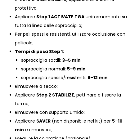
protettiva;
Applicare
Step 1 ACTIVATE TGA
uniformemente su
tutta la linea delle sopracciglia;
Per peli spessi e resistenti, utilizzare occlusione con
pellicola;
Tempi di posa Step 1:
sopracciglia sottili:
3–5 min
;
sopracciglia normali:
5–9 min
;
sopracciglia spesse/resistenti:
9–12 min
;
Rimuovere a secco;
Applicare
Step 2 STABILIZE
, pettinare e fissare la
forma;
Rimuovere con supporto umido;
Applicare
SAVER
(non disponibile nel kit) per
5–10
min
e rimuovere;
Eseguire la colorazione (opzionale);