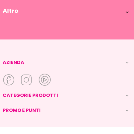
Altro

AZIENDA

CATEGORIE PRODOTTI

PROMO E PUNTI
