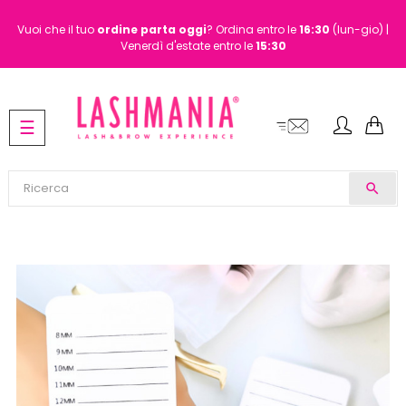
Vuoi che il tuo
ordine
parta oggi
? Ordina entro le
16:30
(lun-gio) |
Venerdì d'estate entro le
15:30
navigazione
☰
Toggle
search