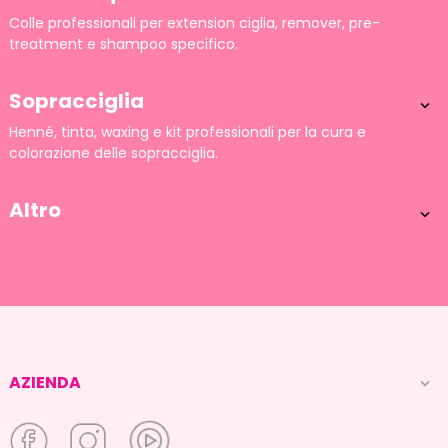
Colle professionali per extension ciglia, remover, pre-
treatment e shampoo specifico.
Sopracciglia

Henné, tinta, waxing e kit professionali per la cura e
colorazione delle sopracciglia.
Altro

AZIENDA
