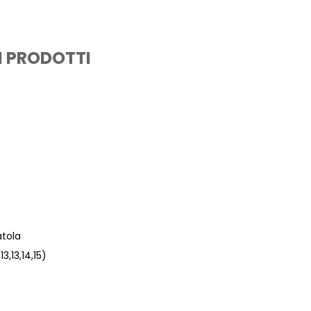
I PRODOTTI
atola
13,13,14,15)