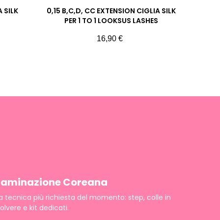
 SILK
0,15 B,C,D, CC EXTENSION CIGLIA SILK
PER 1 TO 1 LOOKSUS LASHES
Prezzo
16,90 €
Laminazione Coreana
a tecnica più richiesta del momento: step, colle in
olvere e kit dedicati.