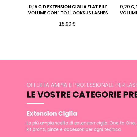
0,15 C,D EXTENSION CIGLIA FLAT PIU'
0,20 C,
VOLUME CON 1 TO 1 LOOKSUS LASHES
VOLUME
Prezzo
18,90 €
OFFERTA AMPIA E PROFESSIONALE PER LA
LE VOSTRE CATEGORIE PR
Extension Ciglia
La più ampia scelta di extension ciglia: One to One,
kit pronti, pinze e accessori per ogni tecnica.