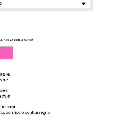
E, PROVA CON LE ALTRE!
ORDINI
ia.it
SIME
a 79 €
E VELOCI
dito, bonifico o contrassegno