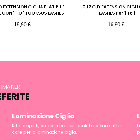
D EXTENSION CIGLIA FLAT PIU'
0,12 C,D EXTENSION CIGLIA
 CON 1 TO 1 LOOKSUS LASHES
LASHES Per 1 To 1
Prezzo
Prezzo
18,90 €
16,90 €
SHMAKER
EFERITE
Laminazione Ciglia
Kit completi, prodotti professionali, bigodini e after
L
care per la laminazione ciglia.
p