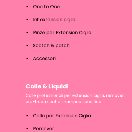
One to One
Kit extension ciglia
Pinze per Extension Ciglia
Scotch & patch
Accessori
Colle & Liquidi
Colle professionali per extension ciglia, remover,
pre-treatment e shampoo specifico.
Colla per Extension Ciglia
Remover