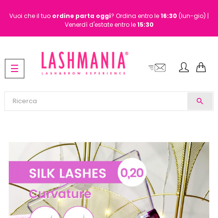
Vuoi che il tuo
ordine
parta oggi
? Ordina entro le
16:30
(lun-gio) |
Venerdì d'estate entro le
15:30
navigazione
☰
Toggle
search