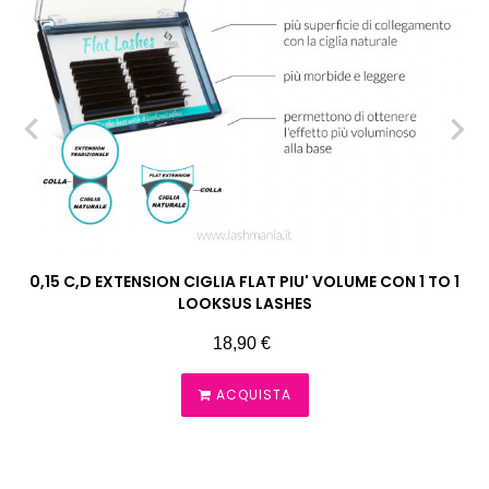
‹
›
0,15 C,D EXTENSION CIGLIA FLAT PIU' VOLUME CON 1 TO 1
LOOKSUS LASHES
Prezzo
18,90 €
ACQUISTA