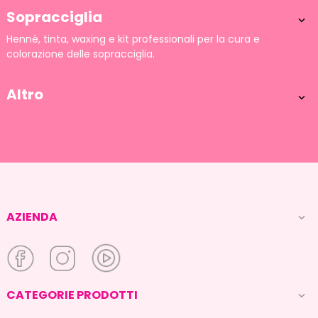
Sopracciglia

Henné, tinta, waxing e kit professionali per la cura e
colorazione delle sopracciglia.
Altro

AZIENDA

CATEGORIE PRODOTTI
