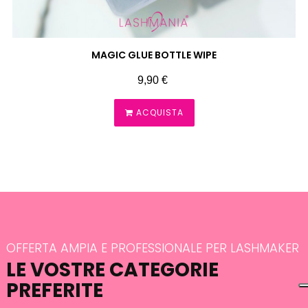
MAGIC GLUE BOTTLE WIPE
Prezzo
9,90 €
ACQUISTA
OFFERTA AMPIA E PROFESSIONALE PER LASHMAKER
LE VOSTRE CATEGORIE
PREFERITE