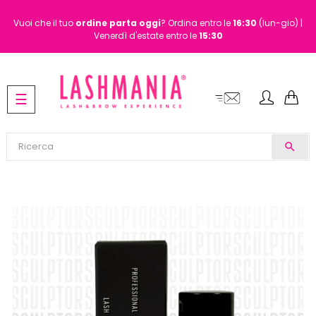
Vuoi che il tuo
ordine
parta oggi
? Ordina entro le
16:30
(lun-gio) |
Venerdì d'estate entro le
15:30
navigazione
☰
Toggle
search