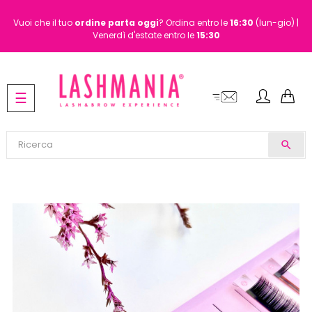
Vuoi che il tuo
ordine
parta oggi
? Ordina entro le
16:30
(lun-gio) |
Venerdì d'estate entro le
15:30
navigazione
☰
Toggle
search