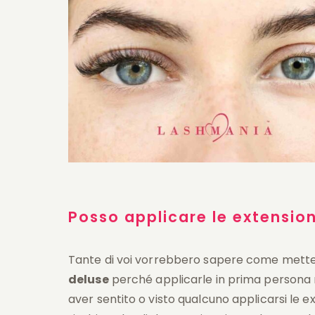
Posso ap
plica
re le extensio
Tante di voi vorrebbero sapere come metters
deluse
perché applicarle in prima persona no
aver sentito o visto qualcuno applicarsi le ext