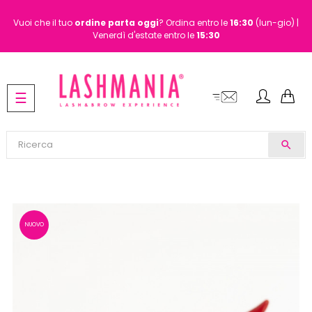
Vuoi che il tuo
ordine
parta oggi
? Ordina entro le
16:30
(lun-gio) |
Venerdì d'estate entro le
15:30
navigazione
☰
Toggle
search
NUOVO