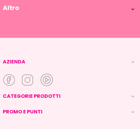
Altro

AZIENDA

CATEGORIE PRODOTTI

PROMO E PUNTI
