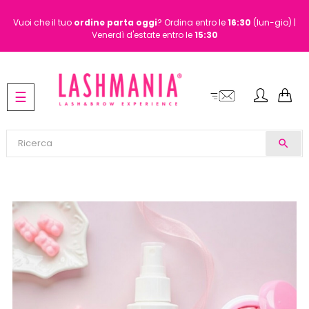
Vuoi che il tuo
ordine
parta oggi
? Ordina entro le
16:30
(lun-gio) |
Venerdì d'estate entro le
15:30
navigazione
☰
Toggle
search