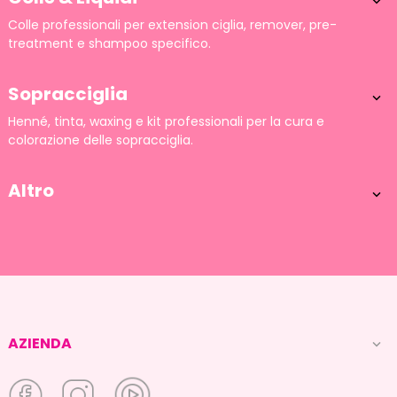

Colle professionali per extension ciglia, remover, pre-
treatment e shampoo specifico.
Sopracciglia

Henné, tinta, waxing e kit professionali per la cura e
colorazione delle sopracciglia.
Altro

AZIENDA
