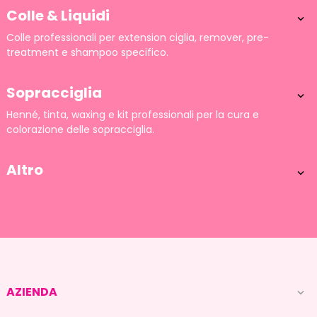
Colle & Liquidi

Colle professionali per extension ciglia, remover, pre-
treatment e shampoo specifico.
Sopracciglia

Henné, tinta, waxing e kit professionali per la cura e
colorazione delle sopracciglia.
Altro

AZIENDA
