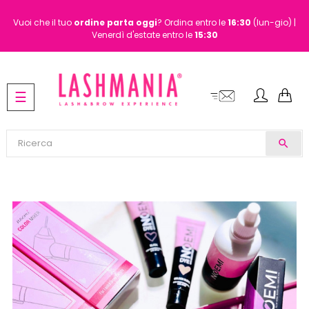
Vuoi che il tuo
ordine
parta oggi
? Ordina entro le
16:30
(lun-gio) |
Venerdì d'estate entro le
15:30
navigazione
☰
Toggle
search