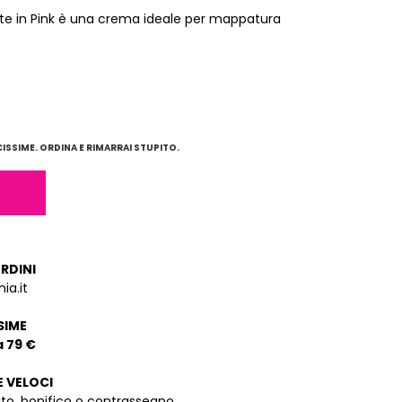
e in Pink è una crema ideale per mappatura
SSIME. ORDINA E RIMARRAI STUPITO.
ORDINI
ia.it
SIME
a 79 €
E VELOCI
dito, bonifico o contrassegno