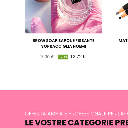
BROW SOAP SAPONE FISSANTE
MAT
SOPRACCIGLIA NOEMI
Prezzo
Prezzo
15,90 €
12,72 €
-20%
pieno
OFFERTA AMPIA E PROFESSIONALE PER LA
LE VOSTRE CATEGORIE PR