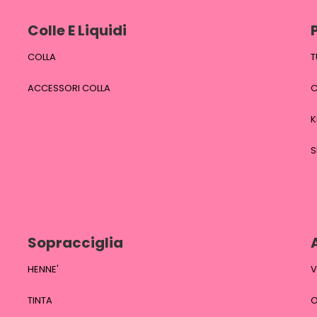
Colle E Liquidi
COLLA
T
ACCESSORI COLLA
C
K
S
Sopracciglia
HENNE'
V
TINTA
O