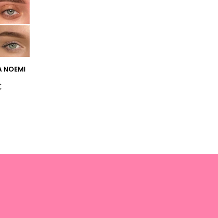
A NOEMI
€