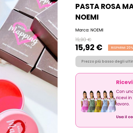
PASTA ROSA M
NOEMI
Marca:
NOEMI
19,90 €
15,92 €
RISPARMI 20%
Prezzo più basso degli ultim
Ricev
Con una
ricevi i
lavoro.
Usa il c