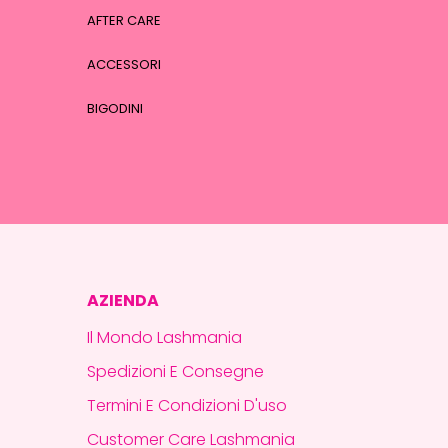
AFTER CARE
ACCESSORI
BIGODINI
AZIENDA
Il Mondo Lashmania
Spedizioni E Consegne
Termini E Condizioni D'uso
Customer Care Lashmania