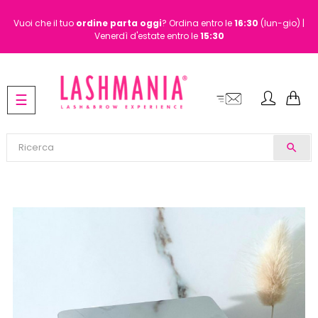
Vuoi che il tuo
ordine
parta oggi
? Ordina entro le
16:30
(lun-gio) |
Venerdì d'estate entro le
15:30
navigazione
☰
Toggle
search