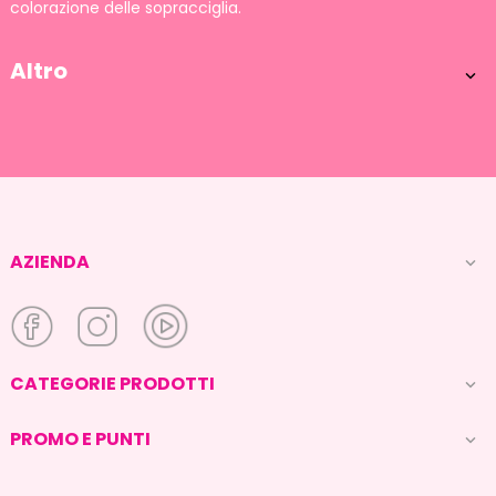
colorazione delle sopracciglia.
Altro

AZIENDA

CATEGORIE PRODOTTI

PROMO E PUNTI
