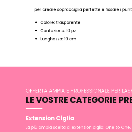
per creare sopracciglia perfette e fissare i pun
Colore: trasparente
Confezione: 10 pz
Lunghezza: 19 cm
OFFERTA AMPIA E PROFESSIONALE PER LA
LE VOSTRE CATEGORIE PR
Extension Ciglia
La più ampia scelta di extension ciglia: One to One,