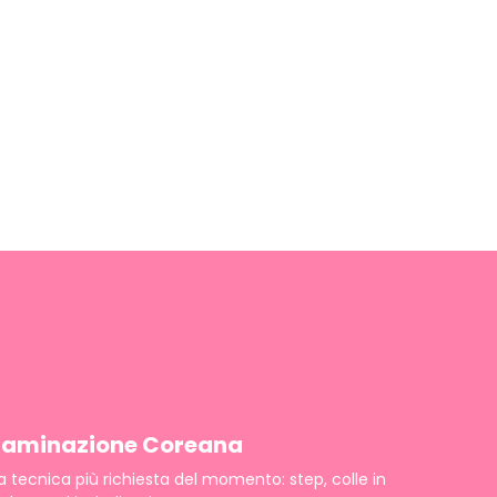
Laminazione Coreana
a tecnica più richiesta del momento: step, colle in