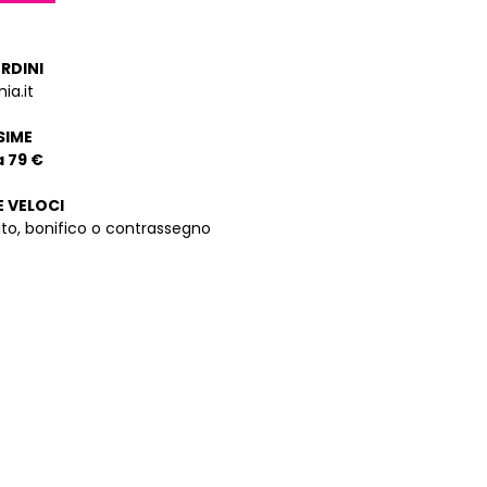
ORDINI
ia.it
SIME
a 79 €
E VELOCI
dito, bonifico o contrassegno