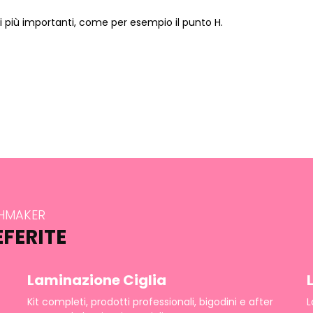
ti più importanti, come per esempio il punto H.
SHMAKER
EFERITE
Laminazione Ciglia
Kit completi, prodotti professionali, bigodini e after
L