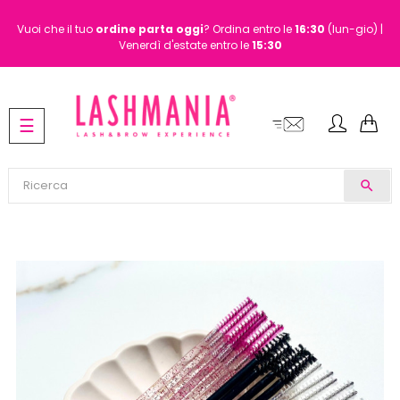
Vuoi che il tuo
ordine
parta oggi
? Ordina entro le
16:30
(lun-gio) |
Venerdì d'estate entro le
15:30
navigazione
☰
Toggle
search