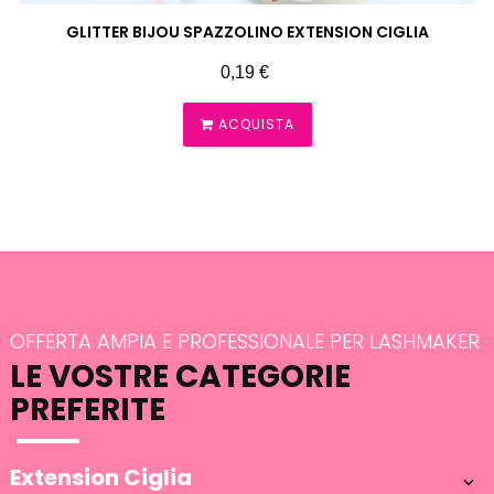
GLITTER BIJOU SPAZZOLINO EXTENSION CIGLIA
Prezzo
0,19 €
ACQUISTA
OFFERTA AMPIA E PROFESSIONALE PER LASHMAKER
LE VOSTRE CATEGORIE
PREFERITE
Extension Ciglia
