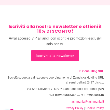
Iscriviti alla nostra newsletter e ottieni il
10% DI SCONTO!
Avrai accesso VIP ai lanci, con sconti e promozioni esclusivi
solo per te.
Iscriviti alla newsletter
LB Consulting SRL
Società soggetta a direzione e coordinamento di Zamelska Holding SRL
ai sensi dell'art. 2497 bis c.c.
Via San Giovanni 7, 63074 San Benedetto del Tronto (AP)
P.IVA
IT02365640446
— C.F.
0236560446
lashmania@lashmania.it
Privacy Policy
|
Cookie Policy