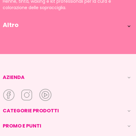
Henné, tinta, waxing e kit professionali per la cura e
colorazione delle sopracciglia.
Altro

AZIENDA

CATEGORIE PRODOTTI

PROMO E PUNTI
