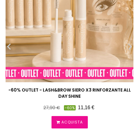
‹
›
-60% OUTLET - LASH&BROW SIERO X3 RINFORZANTE ALL
DAY SHINE
Prezzo
Prezzo
27,90 €
11,16 €
-60%
pieno
ACQUISTA