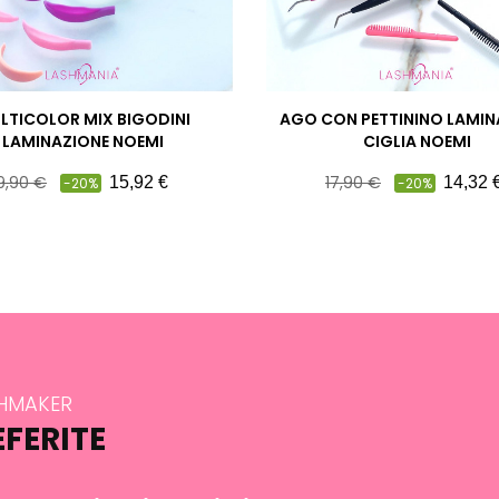
LTICOLOR MIX BIGODINI
AGO CON PETTININO LAMIN
LAMINAZIONE NOEMI
CIGLIA NOEMI
rezzo
Prezzo
Prezzo
Prezzo
9,90 €
17,90 €
15,92 €
14,32 
-20%
-20%
ieno
pieno
SHMAKER
EFERITE