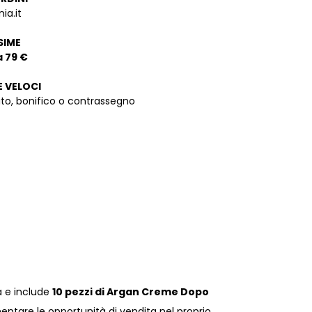
ia.it
SIME
a 79 €
E VELOCI
dito, bonifico o contrassegno
à e include
10 pezzi di Argan Creme Dopo
entare le opportunità di vendita nel proprio