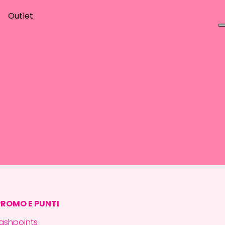
Outlet
PROMO E PUNTI
ashpoints