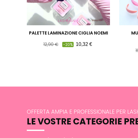
PALETTE LAMINAZIONE CIGLIA NOEMI
MU
Prezzo
Prezzo
12,90 €
10,32 €
-20%
P
pieno
1
p
OFFERTA AMPIA E PROFESSIONALE PER LA
LE VOSTRE CATEGORIE PR