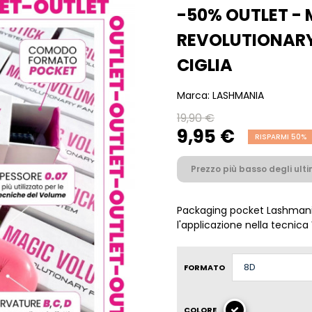
-50% OUTLET -
REVOLUTIONARY
CIGLIA
Marca:
LASHMANIA
19,90 €
9,95 €
RISPARMI 50%
Prezzo più basso degli ultim
Packaging pocket Lashmania 
l'applicazione nella tecnic
FORMATO
COLORE