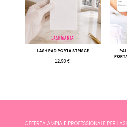
LASH PAD PORTA STRISCE
PAL
PORTA
Prezzo
12,90 €
OFFERTA AMPIA E PROFESSIONALE PER LA