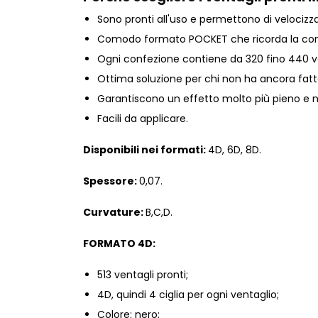
Sono pronti all'uso e permettono di velocizz
Comodo formato POCKET che ricorda la confez
Ogni confezione contiene da 320 fino 440 ve
Ottima soluzione per chi non ha ancora fatto
Garantiscono un effetto molto più pieno e ner
Facili da applicare.
Disponibili nei formati:
4D, 6D, 8D.
Spessore:
0,07.
Curvature:
B,C,D.
FORMATO 4D:
513 ventagli pronti;
4D, quindi 4 ciglia per ogni ventaglio;
Colore: nero;