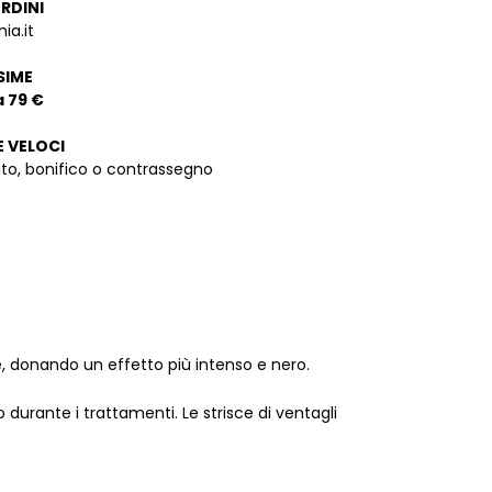
ORDINI
ia.it
SIME
a 79 €
E VELOCI
dito, bonifico o contrassegno
, donando un effetto più intenso e nero.
durante i trattamenti. Le strisce di ventagli