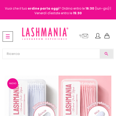
Vuoi che il tuo
ordine
parta oggi
? Ordina entro le
16:30
(lun-gio) |
Venerdì d'estate entro le
15:30
navigazione
☰
Toggle
search
NUOVO