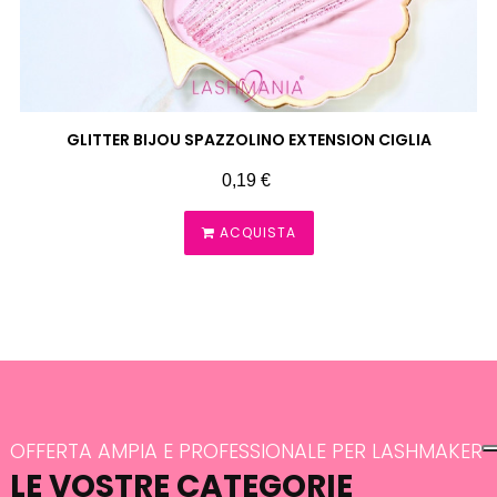
‹
›
GLITTER BIJOU SPAZZOLINO EXTENSION CIGLIA
Prezzo
0,19 €
ACQUISTA
OFFERTA AMPIA E PROFESSIONALE PER LASHMAKER
LE VOSTRE CATEGORIE