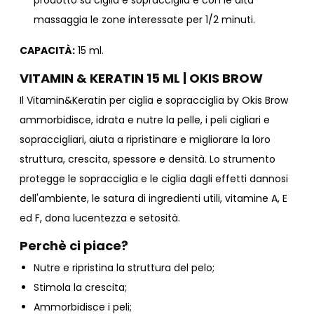
prodotto su ciglia e sopracciglia e con le dita
massaggia le zone interessate per 1/2 minuti.
CAPACITÀ:
15 ml.
VITAMIN & KERATIN 15 ML | OKIS BROW
Il Vitamin&Keratin per ciglia e sopracciglia by Okis Brow
ammorbidisce, idrata e nutre la pelle, i peli cigliari e
sopraccigliari, aiuta a ripristinare e migliorare la loro
struttura, crescita, spessore e densità. Lo strumento
protegge le sopracciglia e le ciglia dagli effetti dannosi
dell'ambiente, le satura di ingredienti utili, vitamine A, E
ed F, dona lucentezza e setosità.
Perchè ci piace?
Nutre e ripristina la struttura del pelo;
Stimola la crescita;
Ammorbidisce i peli;