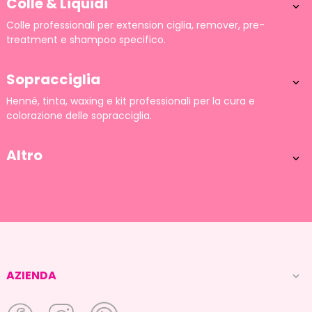
Colle & Liquidi

Colle professionali per extension ciglia, remover, pre-
treatment e shampoo specifico.
Sopracciglia

Henné, tinta, waxing e kit professionali per la cura e
colorazione delle sopracciglia.
Altro

AZIENDA
