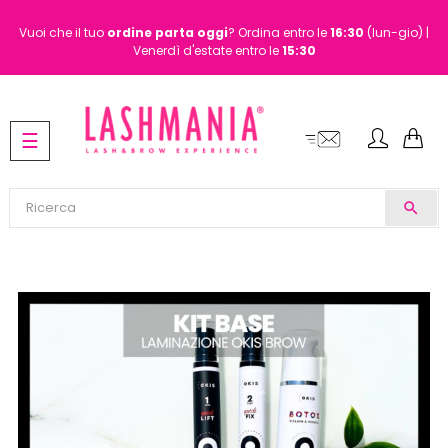
Vuoi che il tuo
ordine
parta oggi
? Ordina entro le
16:30
(lun-gio) |
Venerdì d'estate entro le
15:30
navigazione
☰
Toggle
search