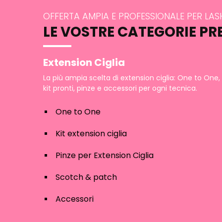
OFFERTA AMPIA E PROFESSIONALE PER LA
LE VOSTRE CATEGORIE PR
Extension Ciglia
La più ampia scelta di extension ciglia: One to One,
kit pronti, pinze e accessori per ogni tecnica.
One to One
Kit extension ciglia
Pinze per Extension Ciglia
Scotch & patch
Accessori