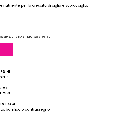
 nutriente per la crescita di ciglia e sopracciglia.
SSIME. ORDINA E RIMARRAI STUPITO.
ORDINI
ia.it
SIME
a 79 €
E VELOCI
dito, bonifico o contrassegno