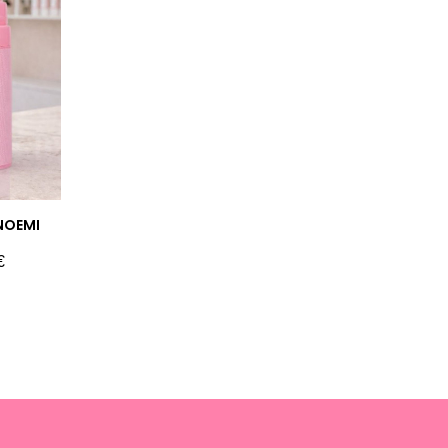
 NOEMI
€