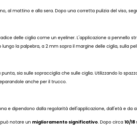
orno, al mattino e alla sera. Dopo una corretta pulizia del viso, se
la radice delle ciglia come un eyeliner. L'applicazione a pennello 
 lungo la palpebra, a 2 mm sopra il margine delle ciglia, sulla pel
 punta, sia sulle sopracciglia che sulle ciglia. Utilizzando lo spazz
 preparandole anche per il trucco.
sona e dipendono dalla regolarità dell'applicazione, dall'età e da alt
i può notare un
miglioramento significativo
. Dopo circa
10/18