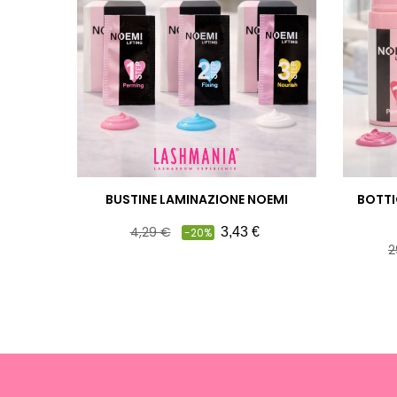
BUSTINE LAMINAZIONE NOEMI
BOTTI
Prezzo
Prezzo
4,29 €
3,43 €
-20%
P
pieno
2
p