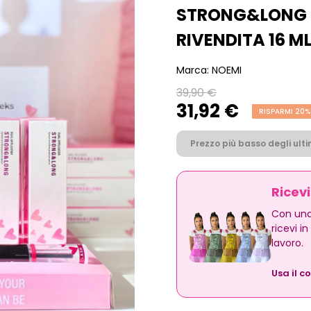
STRONG&LONG S
RIVENDITA 16 M
Marca:
NOEMI
39,90 €
31,92 €
RISPARMI 20%
Prezzo più basso degli ultim
Ricev
Con una
ricevi i
lavoro.
Usa il c