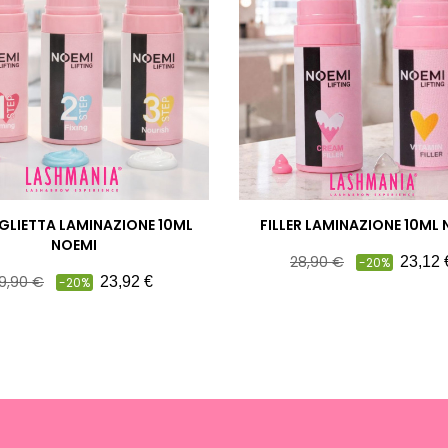
GLIETTA LAMINAZIONE 10ML
FILLER LAMINAZIONE 10ML
NOEMI
Prezzo
Prezzo
28,90 €
23,12 
-20%
rezzo
Prezzo
pieno
9,90 €
23,92 €
-20%
ieno