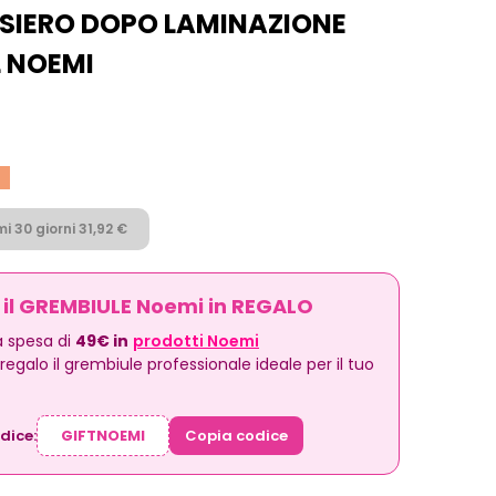
IERO DOPO LAMINAZIONE
L NOEMI
i 30 giorni 31,92 €
i il GREMBIULE Noemi in REGALO
 spesa di
49€ in
prodotti Noemi
n regalo il grembiule professionale ideale per il tuo
odice:
Copia codice