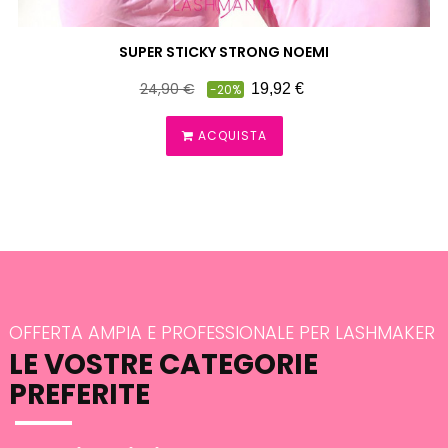
SUPER STICKY STRONG NOEMI
Prezzo
Prezzo
24,90 €
19,92 €
-20%
pieno
ACQUISTA
OFFERTA AMPIA E PROFESSIONALE PER LASHMAKER
LE VOSTRE CATEGORIE
PREFERITE