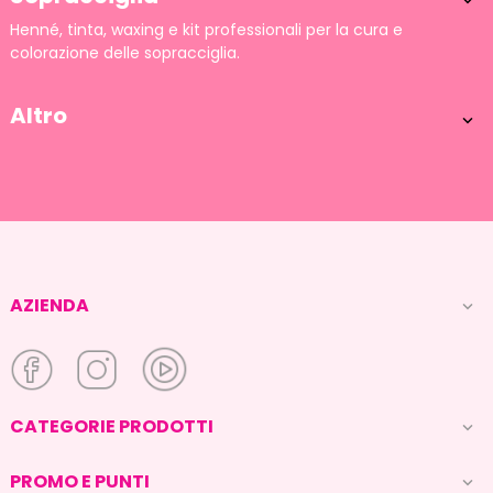

Henné, tinta, waxing e kit professionali per la cura e
colorazione delle sopracciglia.
Altro

AZIENDA

CATEGORIE PRODOTTI

PROMO E PUNTI
