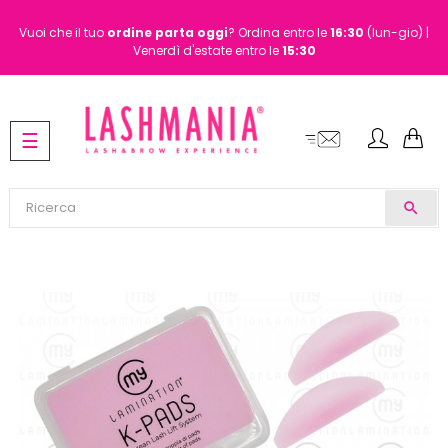
Vuoi che il tuo
ordine
parta oggi
? Ordina entro le
16:30
(lun-gio) |
Venerdì d'estate entro le
15:30
navigazione
☰
Toggle
search