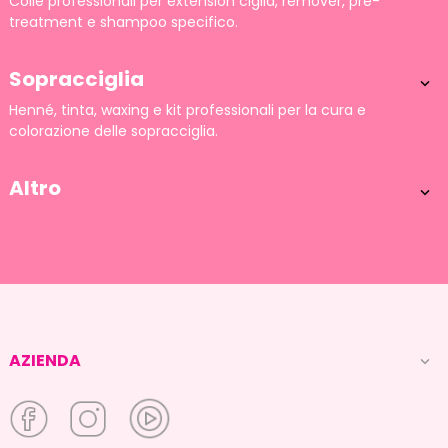
Colle professionali per extension ciglia, remover, pre-
treatment e shampoo specifico.
Sopracciglia

Henné, tinta, waxing e kit professionali per la cura e
colorazione delle sopracciglia.
Altro

AZIENDA
