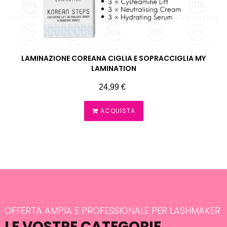
‹
›
LAMINAZIONE COREANA CIGLIA E SOPRACCIGLIA MY
LAMINATION
Prezzo
24,99 €
ACQUISTA
OFFERTA AMPIA E PROFESSIONALE PER LASHMAKER
LE VOSTRE CATEGORIE