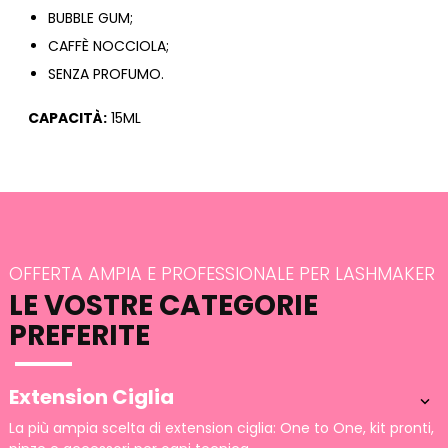
BUBBLE GUM;
CAFFÈ NOCCIOLA;
SENZA PROFUMO.
CAPACITÀ:
15ML
OFFERTA AMPIA E PROFESSIONALE PER LASHMAKER
LE VOSTRE CATEGORIE
PREFERITE
Extension Ciglia

La più ampia scelta di extension ciglia: One to One, kit pronti,