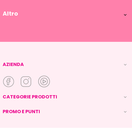
Altro

AZIENDA

CATEGORIE PRODOTTI

PROMO E PUNTI
