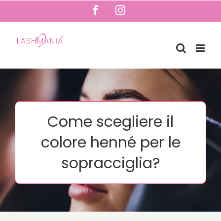
Salta
Facebook
Instagram
al
contenuto
Come scegliere il
colore henné per le
sopracciglia?