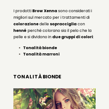
I prodotti
Brow Xenna
sono considerati i
migliori sul mercato per i trattamenti di
colorazione
delle
sopracciglia
con
henné
perché c
olorano sia il pelo che la
pelle e s
i dividono in
due gruppi di colori
:
Tonalità bionde
Tonalità marroni
TONALIT
À BIONDE