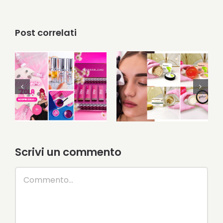
Post correlati
Come
migliorare la
WELCOME ZOLA!
tenuta
Disponibile ora
dell’henné sulla
sul nostro sito.
pelle | Diverse
tipologie di
scrub
Scrivi un commento
Commento