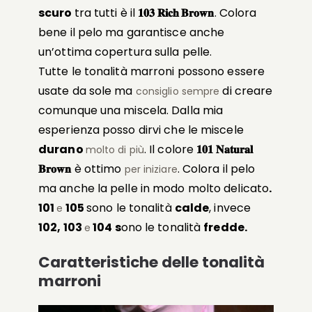
scuro
tra tutti è il
𝟏𝟎𝟑 𝐑𝐢𝐜𝐡 𝐁𝐫𝐨𝐰𝐧
. Colora
bene il pelo ma garantisce anche
un’ottima copertura sulla pelle.
Tutte le tonalità marroni possono essere
usate da sole ma
di creare
consiglio sempre
comunque una miscela. Dalla mia
esperienza posso dirvi che le miscele
durano
. Il colore
𝟏𝟎𝟏 𝐍𝐚𝐭𝐮𝐫𝐚𝐥
molto di più
𝐁𝐫𝐨𝐰𝐧
è ottimo
. Colora il pelo
per iniziare
ma anche la pelle in modo molto delicato
.
101
105
sono le tonalità
calde
, invece
e
102, 103
104 s
ono le tonalità
fredde
.
e
Caratteristiche delle tonalità
marroni